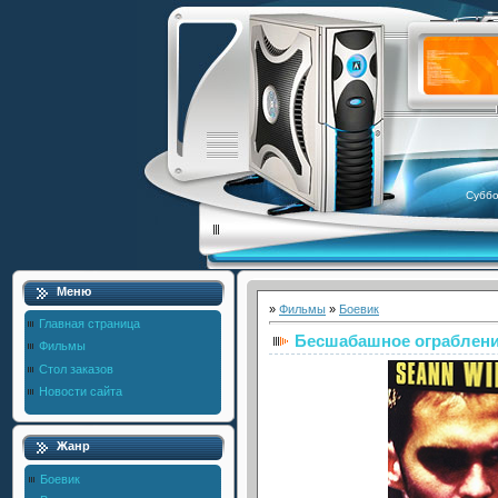
Суббо
Меню
»
Фильмы
»
Боевик
Главная страница
Бесшабашное ограблен
Фильмы
Стол заказов
Новости сайта
Жанр
Боевик