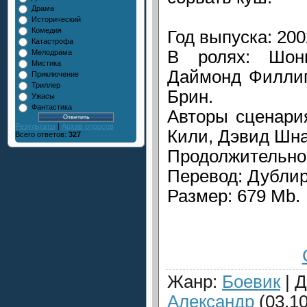
Драма
Исторический
Комедия
Год выпуска: 200
Катастрофа
В ролях: Шон
Мелодрама
Мистика
Даймонд Филлип
Приключение
Триллер
Брин.
Ужасы
Фантастика
Авторы сценари
Результаты
|
Архив опросов
Кили, Дэвид Шн
Всего ответов:
327
Продолжительнос
Перевод: Дубли
Размер: 679 Mb.
Жанр
:
Боевик
|
Д
Александр
(03.10