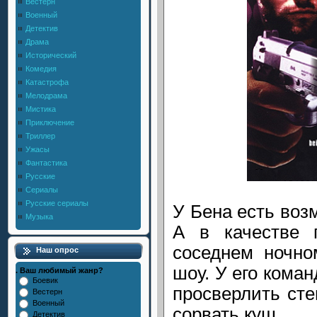
Вестерн
Военный
Детектив
Драма
Исторический
Комедия
Катастрофа
Мелодрама
Мистика
Приключение
Триллер
Ужасы
Фантастика
Русские
Сериалы
Русские сериалы
У Бена есть воз
Музыка
А в качестве 
соседнем ночно
Наш опрос
шоу. У его коман
. Ваш любимый жанр?
Боевик
просверлить сте
Вестерн
Военный
сорвать куш.
Детектив