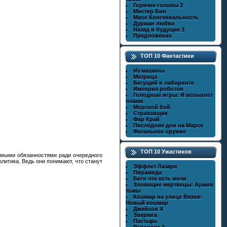
Горячие головы 2
Мистер Бин
Мисс Конгениальность
Дурман любви
Назад в будущее 3
Предложение
ТОП 10 Фантастики
Из машины
Матрица
Бегущий в лабиринте
Империя роботов
Голодные игры: И вспыхнет
пламя
Морской бой
Страховщик
Фар Край
Последние дни на Марсе
Фатальное оружие
ТОП 10 Ужастиков
рямыми обязанностями ради очередного
литика. Ведь они понимают, что станут
Эффект Лазаря
Пирамида
Беги что есть мочи
Зловещие мертвецы: Армия
тьмы
Кошмар на улице Вязов:
Новый кошмар
Джейсон X
Зверюга
Пастырь