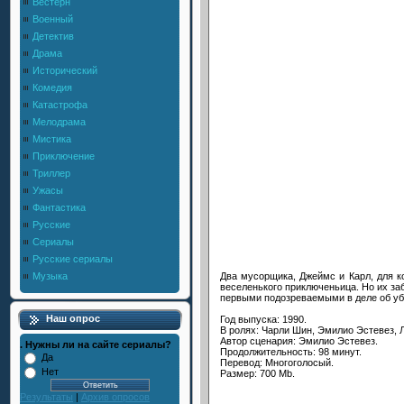
Вестерн
Военный
Детектив
Драма
Исторический
Комедия
Катастрофа
Мелодрама
Мистика
Приключение
Триллер
Ужасы
Фантастика
Русские
Сериалы
Русские сериалы
Два мусорщика, Джеймс и Карл, для к
Музыка
веселенького приключеньица. Но их заб
первыми подозреваемыми в деле об уб
Наш опрос
Год выпуска: 1990.
В ролях: Чарли Шин, Эмилио Эстевез, Л
Автор сценария: Эмилио Эстевез.
. Нужны ли на сайте сериалы?
Продолжительность: 98 минут.
Да
Перевод: Многоголосый.
Нет
Размер: 700 Mb.
Результаты
|
Архив опросов