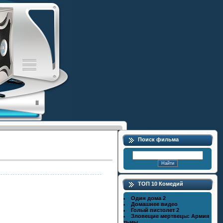
Поиск фильма
ТОП 10 Комедий
Один дома 2
Домашнее видео
Голый пистолет 2
Зловещие мертвецы: Армия
тьмы