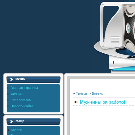
Меню
Главная страница
»
Фильмы
»
Боевик
Фильмы
Стол заказов
Мужчины за работой
Новости сайта
Жанр
Боевик