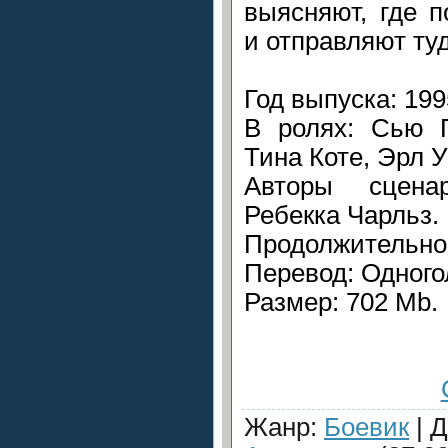
выясняют, где 
и отправляют ту
Год выпуска: 199
В ролях: Сью П
Тина Коте, Эрл У
Авторы сцена
Ребекка Чарльз.
Продолжительнос
Перевод: Одного
Размер: 702 Mb.
Жанр
:
Боевик
|
Д