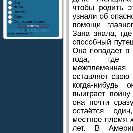
Bing
чтобы родить э
Nigma
Rambler
узнали об опасн
Yahoo
Со стороннего сайта
помощи главно
Результаты
|
Архив опросов
Зана знала, гд
Всего ответов:
65
способный путе
Она попадает в
года, где 
межплеменна
оставляет свою 
когда-нибудь
выиграет войну
она почти сраз
остаётся оди
местное племя 
лет. В Амери