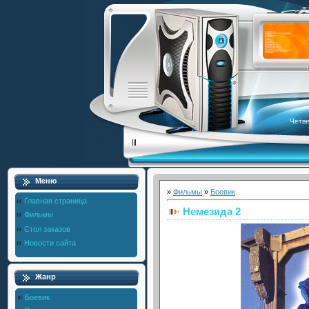
Четве
Меню
»
Фильмы
»
Боевик
Главная страница
Немезида 2
Фильмы
Стол заказов
Новости сайта
Жанр
Боевик