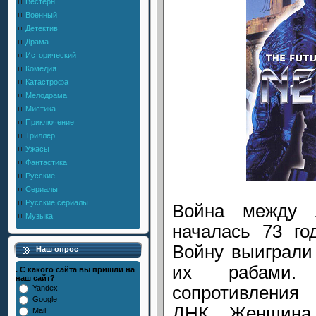
Вестерн
Военный
Детектив
Драма
Исторический
Комедия
Катастрофа
Мелодрама
Мистика
Приключение
Триллер
Ужасы
Фантастика
Русские
Сериалы
Русские сериалы
Война между 
Музыка
началась 73 го
Войну выиграли
Наш опрос
их рабами.
. С какого сайта вы пришли на
наш сайт?
сопротивления 
Yandex
Google
ДНК. Женщина
Mail