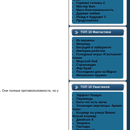
Горячие головы 2
Мистер Бин
Мисс Конгениальность
Дурман любви
Назад в будущее 3
Предложение
ТОП 10 Фантастики
Из машины
Матрица
Бегущий в лабиринте
Империя роботов
Голодные игры: И вспыхнет
пламя
Морской бой
Страховщик
Фар Край
Последние дни на Марсе
Фатальное оружие
ТОП 10 Ужастиков
. Они полные противоположности, но у
Эффект Лазаря
Пирамида
Беги что есть мочи
Зловещие мертвецы: Армия
тьмы
Кошмар на улице Вязов:
Новый кошмар
Джейсон X
Зверюга
Пастырь