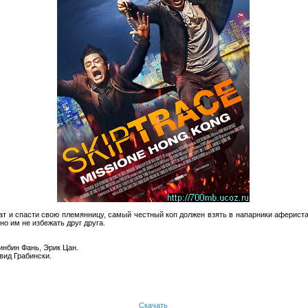
т и спасти свою племянницу, самый честный коп должен взять в напарники афериста
но им не избежать друг друга.
инбин Фань, Эрик Цан.
вид Грабински.
Скачать