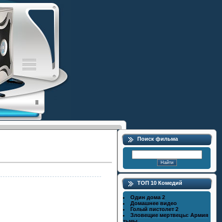
Поиск фильма
ТОП 10 Комедий
Один дома 2
Домашнее видео
Голый пистолет 2
Зловещие мертвецы: Армия
тьмы