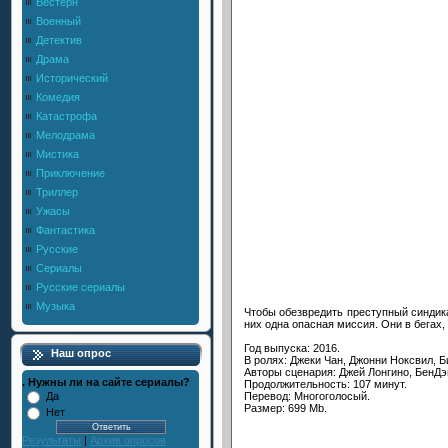
Вестерн
Военный
Детектив
Драма
Исторический
Комедия
Катастрофа
Мелодрама
Мистика
Приключение
Триллер
Ужасы
Фантастика
Русские
Сериалы
Русские сериалы
Музыка
Чтобы обезвредить преступный синдика
них одна опасная миссия. Они в бегах, 
Год выпуска: 2016.
Наш опрос
В ролях: Джеки Чан, Джонни Ноксвил, Б
Авторы сценария: Джей Лонгино, БенДэ
. Нужны ли на сайте сериалы?
Продолжительность: 107 минут.
Перевод: Многоголосый.
Да
Размер: 699 Mb.
Нет
Результаты
|
Архив опросов