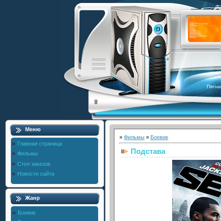
Пятни
Меню
»
Фильмы
»
Боевик
Главная страница
Подстава
Фильмы
Стол заказов
Новости сайта
Жанр
Боевик