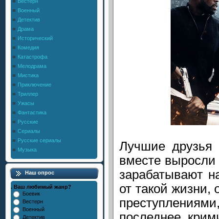
Вестерн
Военный
Детектив
Драма
Исторический
Комедия
Катастрофа
Мелодрама
Мистика
Приключение
Триллер
Ужасы
Фантастика
Русские
Сериалы
Русские сериалы
Лучшие друзья 
Музыка
вместе выросли 
зарабатывают н
Наш опрос
от такой жизни,
. Ваш любимый жанр?
Боевик
преступления
Вестерн
Военный
последнее крим
Детектив