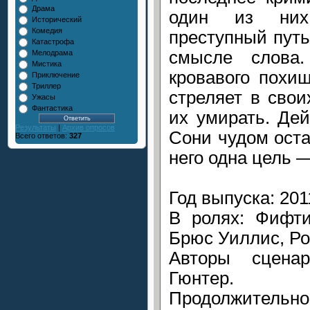
Драма
один из них
Исторический
Комедия
преступный путь
Катастрофа
смысле слова.
Мелодрама
Мистика
кровавого похи
Приключение
Триллер
стреляет в сво
Ужасы
Фантастика
их умирать. Дей
Результаты
|
Архив опросов
Сони чудом оста
Всего ответов:
327
него одна цель 
Год выпуска: 201
В ролях: Фифти
Брюс Уиллис, Ро
Авторы сцена
Гюнтер.
Продолжительнос