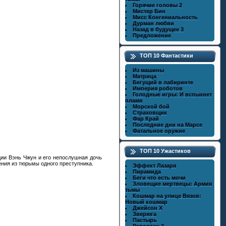
Горячие головы 2
Мистер Бин
Мисс Конгениальность
Дурман любви
Назад в будущее 3
Предложение
ТОП 10 Фантастики
Из машины
Матрица
Бегущий в лабиринте
Империя роботов
Голодные игры: И вспыхнет
пламя
Морской бой
Страховщик
Фар Край
Последние дни на Марсе
Фатальное оружие
ТОП 10 Ужастиков
ции Вэнь Чжун и его непослушная дочь
ния из тюрьмы одного преступника.
Эффект Лазаря
Пирамида
Беги что есть мочи
Зловещие мертвецы: Армия
тьмы
Кошмар на улице Вязов:
Новый кошмар
Джейсон X
Зверюга
Пастырь