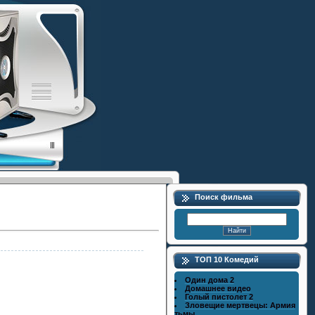
Поиск фильма
ТОП 10 Комедий
Один дома 2
Домашнее видео
Голый пистолет 2
Зловещие мертвецы: Армия
тьмы