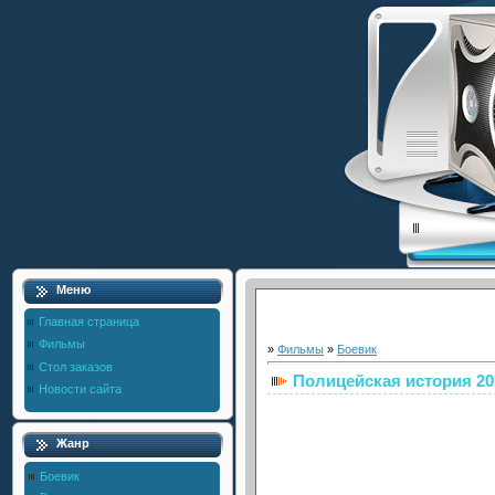
Меню
Главная страница
Фильмы
»
Фильмы
»
Боевик
Стол заказов
Полицейская история 20
Новости сайта
Жанр
Боевик