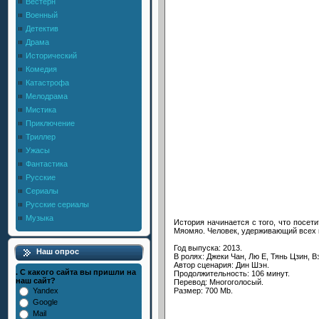
Вестерн
Военный
Детектив
Драма
Исторический
Комедия
Катастрофа
Мелодрама
Мистика
Приключение
Триллер
Ужасы
Фантастика
Русские
Сериалы
Русские сериалы
Музыка
История начинается с того, что посет
Мяомяо. Человек, удерживающий всех в
Год выпуска: 2013.
Наш опрос
В ролях: Джеки Чан, Лю Е, Тянь Цзин, В
Автор сценария: Дин Шэн.
. С какого сайта вы пришли на
Продолжительность: 106 минут.
наш сайт?
Перевод: Многоголосый.
Размер: 700 Mb.
Yandex
Google
Mail