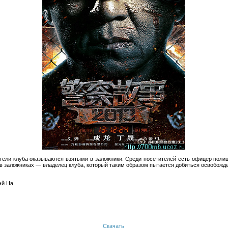
ители клуба оказываются взятыми в заложники. Среди посетителей есть офицер поли
 заложниках — владелец клуба, который таким образом пытается добиться освобожде
эй На.
Скачать