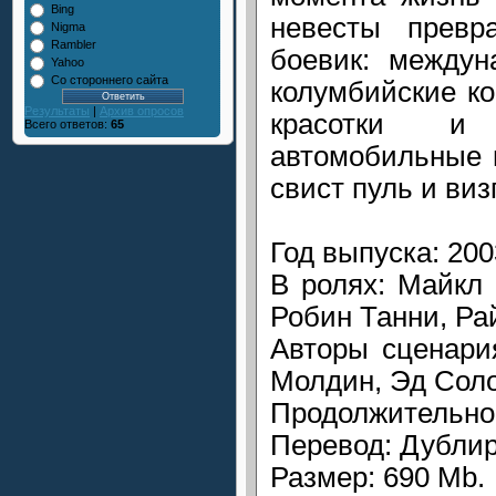
Bing
невесты превр
Nigma
Rambler
боевик: междун
Yahoo
Со стороннего сайта
колумбийские к
Результаты
|
Архив опросов
красотки и
Всего ответов:
65
автомобильные п
свист пуль и виз
Год выпуска: 200
В ролях: Майкл 
Робин Танни, Ра
Авторы сценари
Молдин, Эд Сол
Продолжительнос
Перевод: Дубли
Размер: 690 Mb.