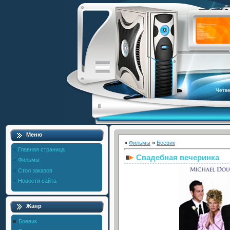
Четве
Меню
»
Фильмы
»
Боевик
Главная страница
Свадебная вечеринка
Фильмы
Стол заказов
Новости сайта
Жанр
Боевик