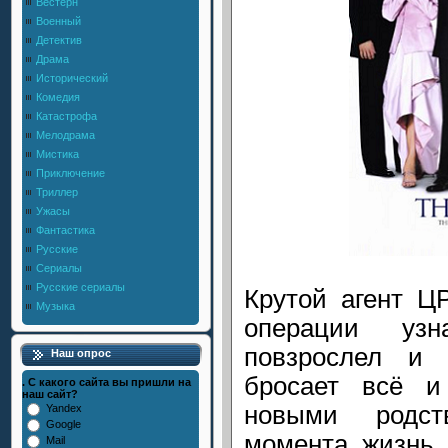
Вестерн
Военный
Детектив
Драма
Исторический
Комедия
Катастрофа
Мелодрама
Мистика
Приключение
Триллер
Ужасы
Фантастика
Русские
Сериалы
Русские сериалы
Крутой агент Ц
Музыка
операции уз
повзрослел и
Наш опрос
бросает всё и
. С какого сайта вы пришли на
наш сайт?
новыми родст
Yandex
Google
момента жизнь 
Mail