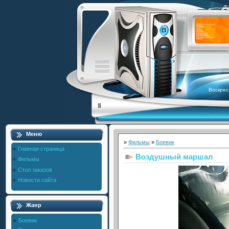
Воскрес
Меню
»
Фильмы
»
Боевик
Главная страница
Воздушный маршал
Фильмы
Стол заказов
Новости сайта
Жанр
Боевик