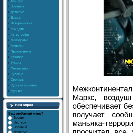
Вестерн
Военный
Детектив
Драма
Исторический
Комедия
Катастрофа
Мелодрама
Мистика
Приключение
Триллер
Ужасы
Фантастика
Русские
Сериалы
Русские сериалы
Межконтинента
Музыка
Маркс, воздуш
обеспечивает бе
Наш опрос
получает сооб
. Ваш любимый жанр?
Боевик
маньяка-терр
Вестерн
Военный
просчитал все 
Детектив