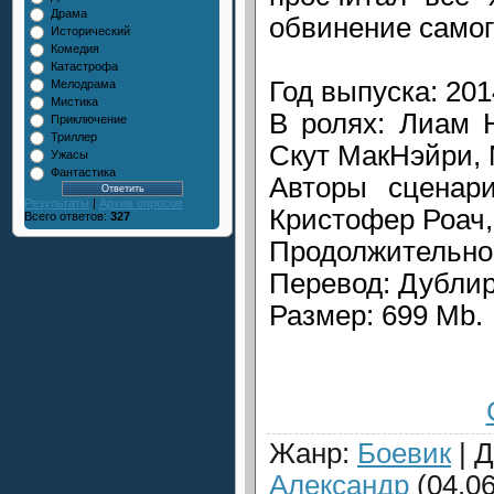
Драма
обвинение самог
Исторический
Комедия
Катастрофа
Год выпуска: 201
Мелодрама
Мистика
В ролях: Лиам 
Приключение
Триллер
Скут МакНэйри,
Ужасы
Фантастика
Авторы сценари
Результаты
|
Архив опросов
Кристофер Роач,
Всего ответов:
327
Продолжительнос
Перевод: Дубли
Размер: 699 Mb.
Жанр
:
Боевик
|
Д
Александр
(04.06