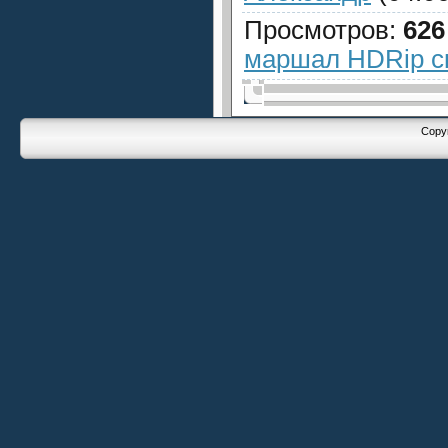
Просмотров
:
626
маршал HDRip с
Copyr