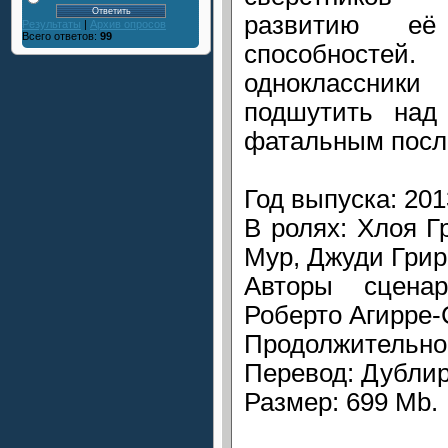
развитию её 
Результаты
|
Архив опросов
Всего ответов:
99
способност
одноклассни
подшутить над
фатальным посл
Год выпуска: 201
В ролях: Хлоя 
Мур, Джуди Грир
Авторы сценар
Роберто Агирре-
Продолжительнос
Перевод: Дубли
Размер: 699 Mb.