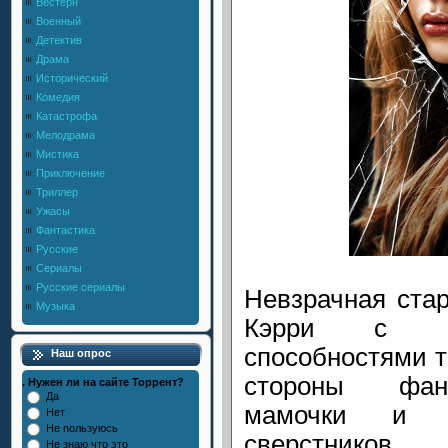
Вестерн
Военный
Детектив
Драма
Исторический
Комедия
Катастрофа
Мелодрама
Мистика
Приключение
Триллер
Ужасы
Фантастика
Русские
Сериалы
Русские сериалы
Невзрачная ста
Музыка
Кэрри с ро
способностями т
Наш опрос
стороны фана
. Нужен ли на сайте Торрент?
Да
мамочки и п
Нет
Не пользуюсь
сверстников 
Не знаю что это