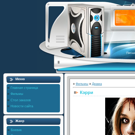
Пятни
Меню
»
Фильмы
»
Драма
Главная страница
Кэрри
Фильмы
Стол заказов
Новости сайта
Жанр
Боевик