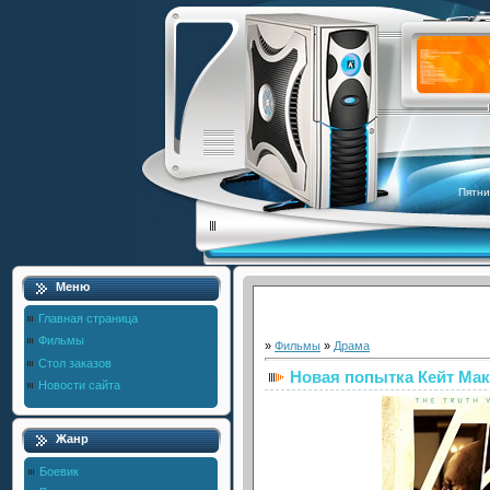
Пятни
Меню
Главная страница
Фильмы
»
Фильмы
»
Драма
Стол заказов
Новая попытка Кейт Ма
Новости сайта
Жанр
Боевик