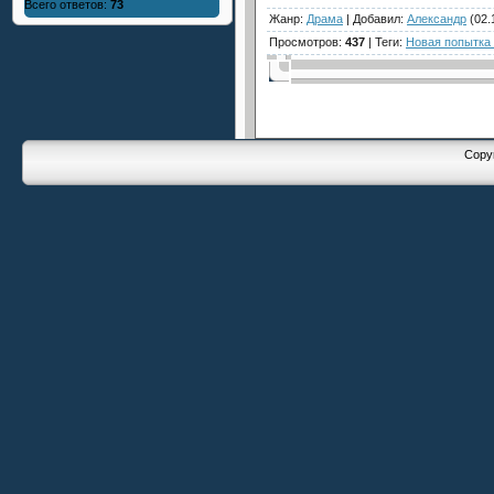
Всего ответов:
73
Жанр
:
Драма
|
Добавил
:
Александр
(02.
Просмотров
:
437
|
Теги
:
Новая попытка
Copyr