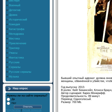
Вестерн
Военный
Детектив
Драма
Исторический
Комедия
Катастрофа
Мелодрама
Мистика
Приключение
Триллер
Ужасы
Фантастика
Русские
Сериалы
Русские сериалы
Музыка
Бывший опытный адвокат должна вновь
женщины, обвинённой в убийстве, чтоб
Год выпуска: 2013.
Наш опрос
В ролях: Кейт Бекинсейл, Клэнси Браун
Автор сценария: Карен Монкрифф.
. Нужны ли на сайте сериалы?
Продолжительность: 89 минут.
Перевод: Одноголосый.
Да
Размер: 700 Mb.
Нет
Результаты
|
Архив опросов