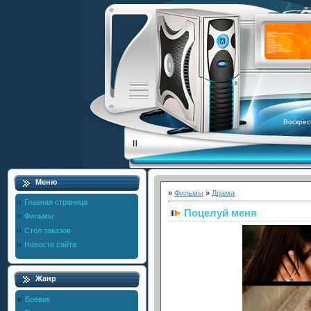
Воскрес
Меню
»
Фильмы
»
Драма
Главная страница
Поцелуй меня
Фильмы
Стол заказов
Новости сайта
Жанр
Боевик