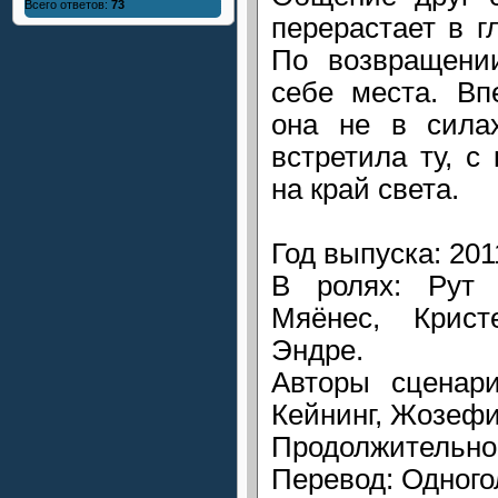
Всего ответов:
73
перерастает в г
По возвращени
себе места. Вп
она не в силах
встретила ту, с
на край света.
Год выпуска: 201
В ролях: Рут 
Мяёнес, Крист
Эндре.
Авторы сценари
Кейнинг, Жозефи
Продолжительнос
Перевод: Одного