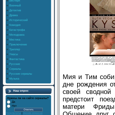
Вестерн
Военный
Детектив
Драма
Исторический
Комедия
Катастрофа
Мелодрама
Мистика
Приключение
Триллер
Ужасы
Фантастика
Русские
Сериалы
Русские сериалы
Мия и Тим соби
Музыка
дне рождения о
своей сводной
Наш опрос
предстоит поез
. Нужны ли на сайте сериалы?
Да
матери Фриды
Нет
Общение друг с
Результаты
|
Архив опросов