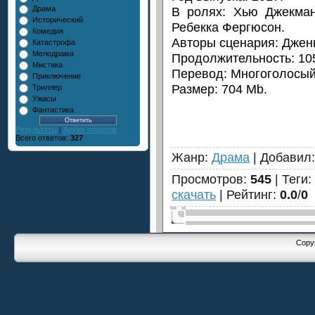
В ролях: Хью Джекма
Драма
Исторический
Ребекка Фергюсон.
Комедия
Авторы сценария: Джен
Катастрофа
Мелодрама
Продолжительность: 105
Мистика
Перевод: Многоголосый
Приключение
Размер: 704 Mb.
Триллер
Ужасы
Фантастика
Результаты
|
Архив опросов
Всего ответов:
327
Жанр
:
Драма
|
Добавил
Просмотров
:
545
|
Теги
:
скачать
|
Рейтинг
:
0.0
/
0
Copyr