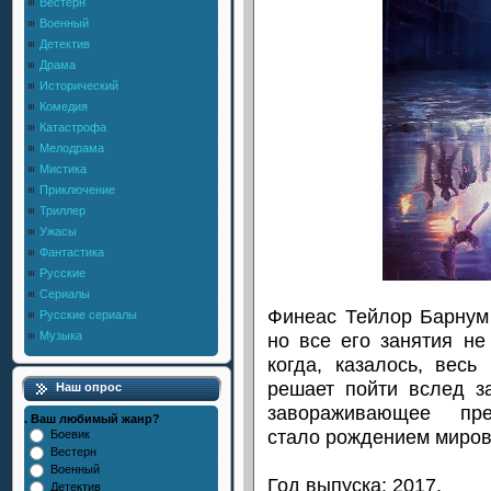
Вестерн
Военный
Детектив
Драма
Исторический
Комедия
Катастрофа
Мелодрама
Мистика
Приключение
Триллер
Ужасы
Фантастика
Русские
Сериалы
Финеас Тейлор Барнум 
Русские сериалы
но все его занятия не
Музыка
когда, казалось, весь
решает пойти вслед з
Наш опрос
завораживающее пред
. Ваш любимый жанр?
стало рождением миров
Боевик
Вестерн
Военный
Год выпуска: 2017.
Детектив