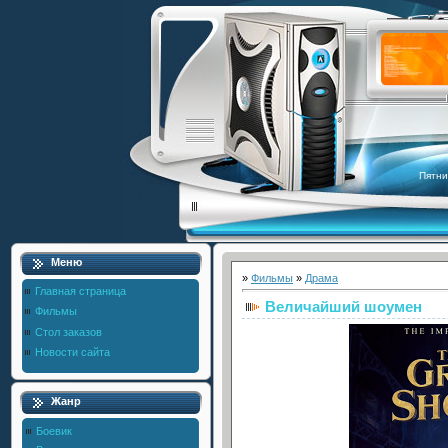
Пятни
Меню
»
Фильмы
»
Драма
Главная страница
Величайший шоумен
Фильмы
Стол заказов
Новости сайта
Жанр
Боевик