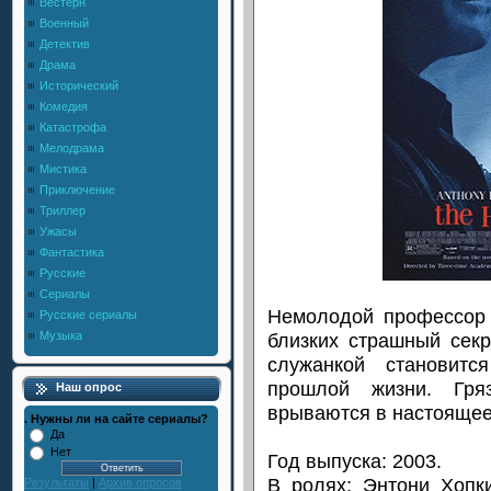
Вестерн
Военный
Детектив
Драма
Исторический
Комедия
Катастрофа
Мелодрама
Мистика
Приключение
Триллер
Ужасы
Фантастика
Русские
Сериалы
Немолодой профессор 
Русские сериалы
близких страшный сек
Музыка
служанкой становитс
прошлой жизни. Гр
Наш опрос
врываются в настоящее,
. Нужны ли на сайте сериалы?
Да
Нет
Год выпуска: 2003.
В ролях: Энтони Хопк
Результаты
|
Архив опросов