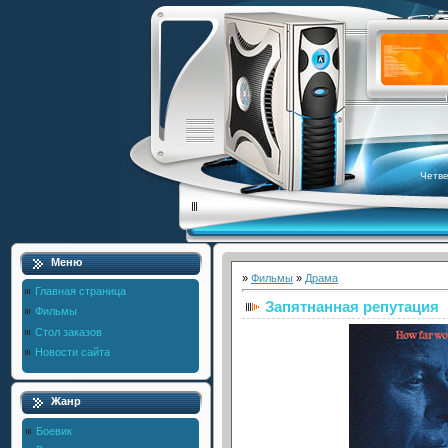
Четве
Меню
»
Фильмы
»
Драма
Главная страница
Запятнанная репутация
Фильмы
Стол заказов
Новости сайта
Жанр
Боевик