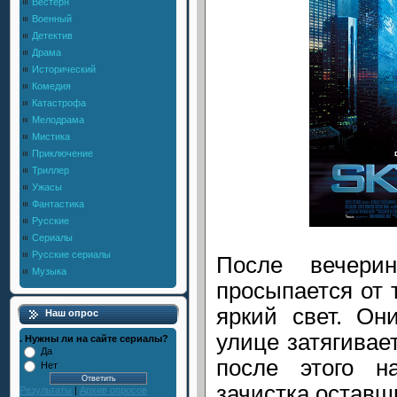
Вестерн
Военный
Детектив
Драма
Исторический
Комедия
Катастрофа
Мелодрама
Мистика
Приключение
Триллер
Ужасы
Фантастика
Русские
Сериалы
Русские сериалы
После вечери
Музыка
просыпается от т
яркий свет. Он
Наш опрос
улице затягивает
. Нужны ли на сайте сериалы?
Да
после этого н
Нет
зачистка остав
Результаты
|
Архив опросов