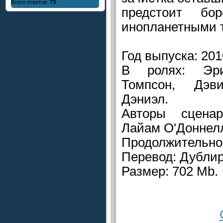
Всего ответов:
73
предстоит бо
инопланетными 
Год выпуска: 201
В ролях: Эри
Томпсон, Дэв
Дэниэл.
Авторы сцена
Лайам О'Доннел
Продолжительнос
Перевод: Дубли
Размер: 702 Mb.