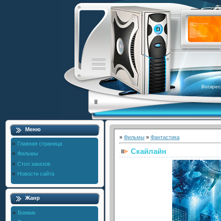
Воскрес
Меню
»
Фильмы
»
Фантастика
Главная страница
Скайлайн
Фильмы
Стол заказов
Новости сайта
Жанр
Боевик