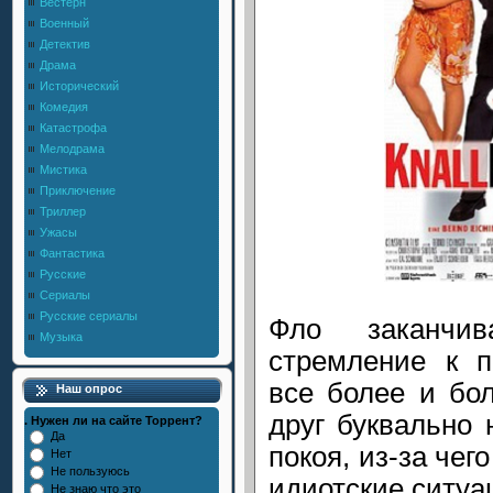
Вестерн
Военный
Детектив
Драма
Исторический
Комедия
Катастрофа
Мелодрама
Мистика
Приключение
Триллер
Ужасы
Фантастика
Русские
Сериалы
Русские сериалы
Фло заканчи
Музыка
стремление к п
все более и бо
Наш опрос
друг буквально
. Нужен ли на сайте Торрент?
Да
покоя, из-за чег
Нет
Не пользуюсь
идиотские ситуа
Не знаю что это