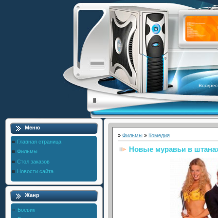
Воскрес
Меню
»
Фильмы
»
Комедия
Главная страница
Новые муравьи в штана
Фильмы
Стол заказов
Новости сайта
Жанр
Боевик