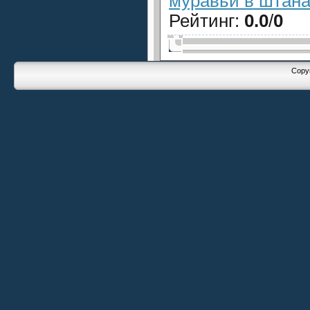
муравьи в штана
Рейтинг
:
0.0
/
0
Copyr