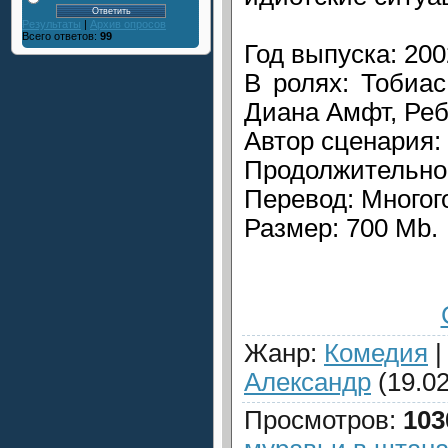
Результаты
|
Архив опросов
Всего ответов:
99
Год выпуска: 200
В ролях: Тобиа
Диана Амфт, Реб
Автор сценария:
Продолжительнос
Перевод: Многог
Размер: 700 Mb.
Жанр
:
Комедия
Александр
(19.02
Просмотров
:
103