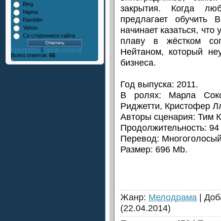
Bing
закрытия. Когда лю
Nigma
предлагает обучить 
Rambler
начинает казаться, что
Yahoo
Со стороннего сайта
плаву в жёстком соп
Нейтаном, который не
Результаты
|
Архив опросов
Всего ответов:
65
бизнеса.
Год выпуска: 2011.
В ролях: Марла Сок
Риджетти, Кристофер Л
Авторы сценария: Тим 
Продолжительность: 94
Перевод: Многоголосый
Размер: 696 Mb.
Жанр
:
Мелодрама
|
Доб
(22.04.2014)