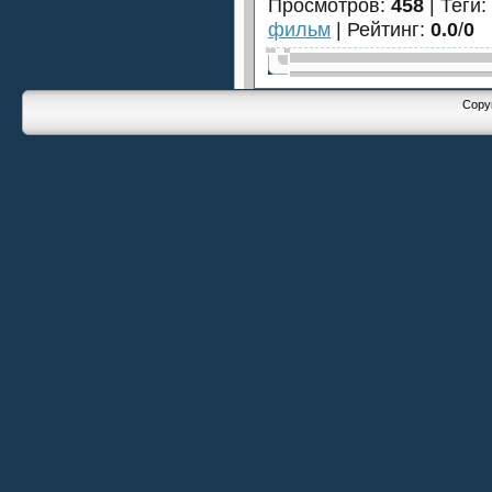
Просмотров
:
458
|
Теги
:
фильм
|
Рейтинг
:
0.0
/
0
Copyr