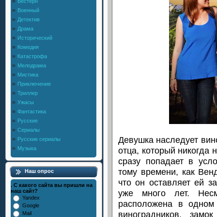
Вестерн
Военный
Детектив
Драма
Исторический
Комедия
Катастрофа
Мелодрама
Мистика
Приключение
Триллер
Ужасы
Фантастика
Русские
Сериалы
Девушка наследует вин
Русские сериалы
отца, который никогда 
Музыка
сразу попадает в усло
тому времени, как Венд
Наш опрос
что он оставляет ей з
. С какого сайта вы пришли на
уже много лет. Нес
наш сайт?
Yandex
расположена в одном
Google
виноградников, замо
Mail