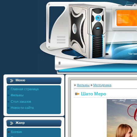
Четве
Меню
»
Фильмы
»
Мелодрама
Главная страница
Шато Меро
Фильмы
Стол заказов
Новости сайта
Жанр
Боевик