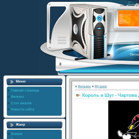
Пятни
Меню
»
Фильмы
»
Музыка
Главная страница
Король и Шут - Чартова
Фильмы
Стол заказов
Новости сайта
Жанр
Боевик