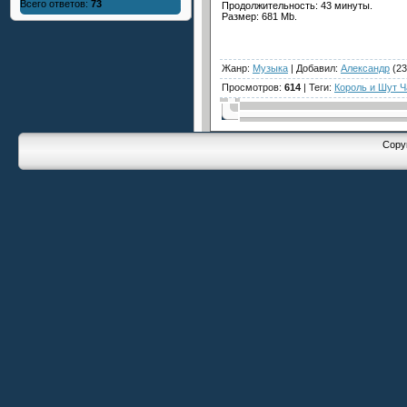
Всего ответов:
73
Продолжительность: 43 минуты.
Размер: 681 Mb.
Жанр
:
Музыка
|
Добавил
:
Александр
(23
Просмотров
:
614
|
Теги
:
Король и Шут 
Copyr