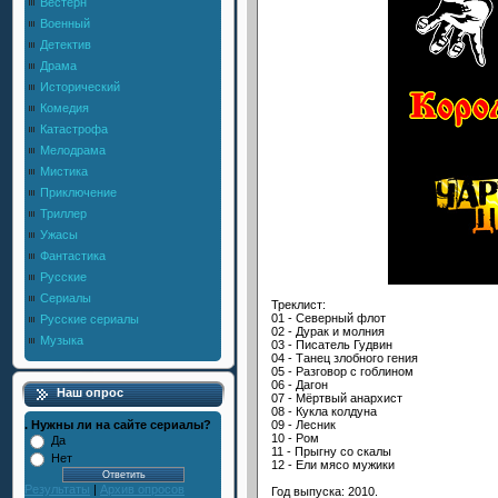
Вестерн
Военный
Детектив
Драма
Исторический
Комедия
Катастрофа
Мелодрама
Мистика
Приключение
Триллер
Ужасы
Фантастика
Русские
Сериалы
Треклист:
01 - Северный флот
Русские сериалы
02 - Дурак и молния
Музыка
03 - Писатель Гудвин
04 - Танец злобного гения
05 - Разговор с гоблином
06 - Дагон
Наш опрос
07 - Мёртвый анархист
08 - Кукла колдуна
09 - Лесник
. Нужны ли на сайте сериалы?
10 - Ром
Да
11 - Прыгну со скалы
Нет
12 - Ели мясо мужики
Результаты
|
Архив опросов
Год выпуска: 2010.