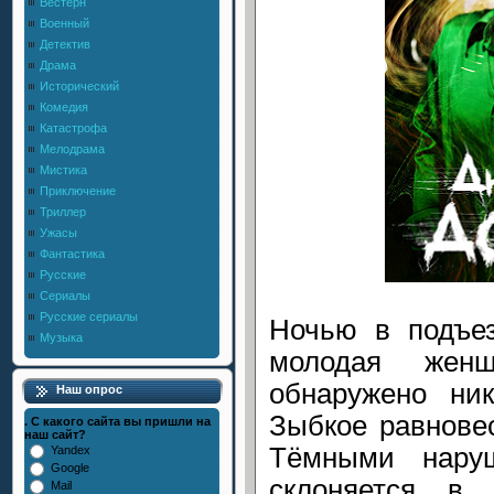
Вестерн
Военный
Детектив
Драма
Исторический
Комедия
Катастрофа
Мелодрама
Мистика
Приключение
Триллер
Ужасы
Фантастика
Русские
Сериалы
Русские сериалы
Ночью в подъез
Музыка
молодая жен
обнаружено ник
Наш опрос
Зыбкое равнове
. С какого сайта вы пришли на
наш сайт?
Тёмными нару
Yandex
Google
склоняется в
Mail