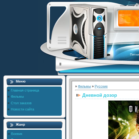
Пятни
Меню
»
Фильмы
»
Русские
Главная страница
Дневной дозор
Фильмы
Стол заказов
Новости сайта
Жанр
Боевик