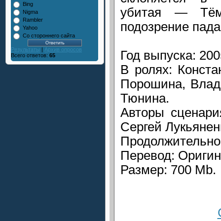
Bing
убитая — Тём
Nigma
Rambler
подозрение пада
Yahoo
Со стороннего сайта
Результаты
|
Архив опросов
Год выпуска: 200
Всего ответов:
65
В ролях: Конст
Порошина, Влад
Тюнина.
Авторы сценари
Сергей Лукьянен
Продолжительнос
Перевод: Оригин
Размер: 700 Mb.