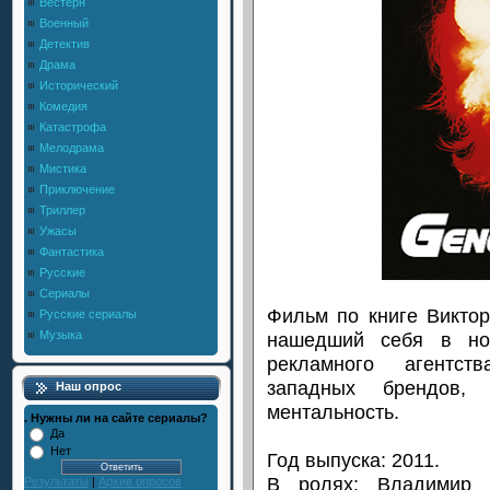
Вестерн
Военный
Детектив
Драма
Исторический
Комедия
Катастрофа
Мелодрама
Мистика
Приключение
Триллер
Ужасы
Фантастика
Русские
Сериалы
Фильм по книге Виктор
Русские сериалы
нашедший себя в но
Музыка
рекламного агентст
западных брендов,
Наш опрос
ментальность.
. Нужны ли на сайте сериалы?
Да
Нет
Год выпуска: 2011.
В ролях: Владимир 
Результаты
|
Архив опросов