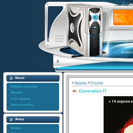
Воскрес
Меню
»
Фильмы
»
Русские
Главная страница
Generation П
Фильмы
Стол заказов
Новости сайта
Жанр
Боевик