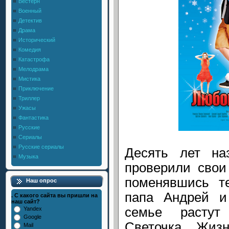
Вестерн
Военный
Детектив
Драма
Исторический
Комедия
Катастрофа
Мелодрама
Мистика
Приключение
Триллер
Ужасы
Фантастика
Русские
Сериалы
Русские сериалы
Десять лет на
Музыка
проверили свои
поменявшись т
Наш опрос
папа Андрей 
. С какого сайта вы пришли на
наш сайт?
семье растут
Yandex
Google
Светочка. Жизн
Mail