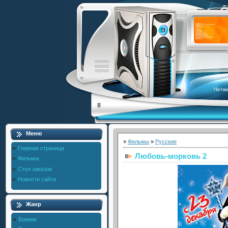
Четве
Меню
»
Фильмы
»
Русские
Главная страница
Любовь-морковь 2
Фильмы
Стол заказов
Новости сайта
Жанр
Боевик