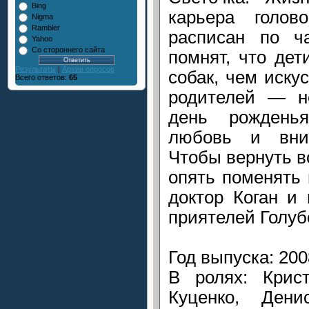
Bing
карьера голов
Nigma
Rambler
расписан по ч
Yahoo
Со стороннего сайта
помнят, что де
Результаты
|
Архив опросов
собак, чем иску
Всего ответов:
65
родителей — н
день рождень
любовь и вни
Чтобы вернуть в
опять поменять
доктор Коган и
приятелей Голуб
Год выпуска: 200
В ролях: Крис
Куценко, Ден