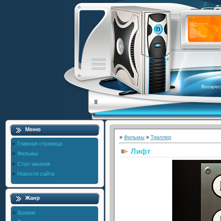
Воскрес
Меню
»
Фильмы
»
Триллер
Главная страница
Лифт
Фильмы
Стол заказов
Новости сайта
Жанр
Боевик