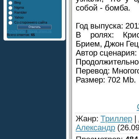
Bing
собой - бомба.
Nigma
Rambler
Yahoo
Со стороннего сайта
Год выпуска: 201
Результаты
|
Архив опросов
В ролях: Кри
Всего ответов:
65
Брием, Джон Гец
Автор сценария:
Продолжительнос
Перевод: Многог
Размер: 702 Mb.
Жанр
:
Триллер
|
Александр
(26.09