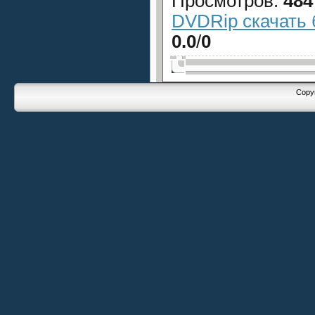
Просмотров
:
484
DVDRip скачать 
0.0
/
0
Copyr