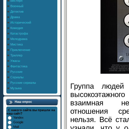
Вестерн
Военный
Детектив
Драма
Исторический
Комедия
Катастрофа
Мелодрама
Мистика
Приключение
Триллер
Ужасы
Фантастика
Русские
Сериалы
Русские сериалы
Группа людей
Музыка
высокоэтажног
взаимная не
Наш опрос
отношения ср
. С какого сайта вы пришли на
наш сайт?
нельзя. Всё ста
Yandex
Google
узнали, что у 
Mail