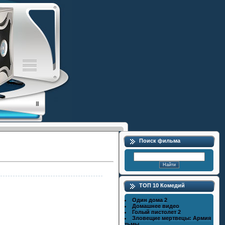
Поиск фильма
ТОП 10 Комедий
Один дома 2
Домашнее видео
Голый пистолет 2
Зловещие мертвецы: Армия
тьмы