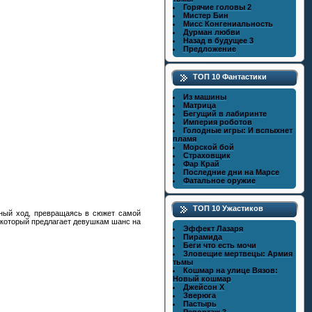
Горячие головы 2
Мистер Бин
Мисс Конгениальность
Дурман любви
Назад в будущее 3
Предложение
ТОП 10 Фантастики
Из машины
Матрица
Бегущий в лабиринте
Империя роботов
Голодные игры: И вспыхнет
пламя
Морской бой
Страховщик
Фар Край
Последние дни на Марсе
Фатальное оружие
ТОП 10 Ужастиков
вный ход, превращаясь в сюжет самой
 который предлагает девушкам шанс на
Эффект Лазаря
Пирамида
Беги что есть мочи
Зловещие мертвецы: Армия
тьмы
Кошмар на улице Вязов:
Новый кошмар
Джейсон X
Зверюга
Пастырь