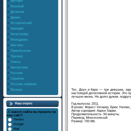
Вестерн
Военный
Детектив
Драма
Исторический
Комедия
Катастрофа
Мелодрама
Мистика
Приключение
Триллер
Ужасы
Фантастика
Русские
Сериалы
Русские сериалы
Тес, Доун и Кара — три девушки, за
Музыка
настоящей детективной истории. Это п
лучшую жизнь. Не долго думая, подруги
Наш опрос
Год выпуска: 2011.
В ролях: Форест Уитакер, Брюс Уиллис
Автор сценария: Аарон Харви.
. С какого сайта вы пришли на
Продолжительность: 94 минуты.
наш сайт?
Перевод: Многоголосый.
Yandex
Размер: 700 Mb.
Google
Mail