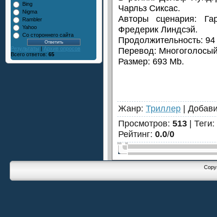
Bing
Чарльз Сиксас.
Nigma
Авторы сценария: Га
Rambler
Фредерик Линдсэй.
Yahoo
Со стороннего сайта
Продолжительность: 94
Перевод: Многоголосый
Результаты
|
Архив опросов
Всего ответов:
65
Размер: 693 Mb.
Жанр
:
Триллер
|
Добав
Просмотров
:
513
|
Теги
:
Рейтинг
:
0.0
/
0
Copyr