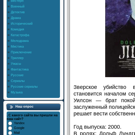
Вестерн
Военный
Детектив
Драма
Исторический
Комедия
Катастрофа
Мелодрама
Мистика
Приключение
Триллер
Ужасы
Фантастика
Русские
Сериалы
Зверское убийство в
Русские сериалы
становится началом се
Музыка
Уилсон — брат поко
заслуженный полицейски
Наш опрос
решает вести собствен
. С какого сайта вы пришли на
наш сайт?
Yandex
Год выпуска: 2000.
Google
В ролях: Дольф Лундгр
Mail