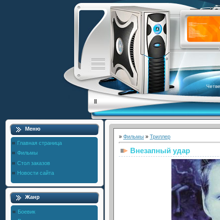
Четве
Меню
»
Фильмы
»
Триллер
Главная страница
Внезапный удар
Фильмы
Стол заказов
Новости сайта
Жанр
Боевик