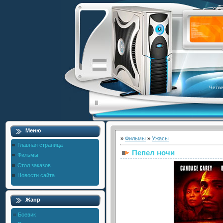
Четве
Меню
»
Фильмы
»
Ужасы
Главная страница
Пепел ночи
Фильмы
Стол заказов
Новости сайта
Жанр
Боевик