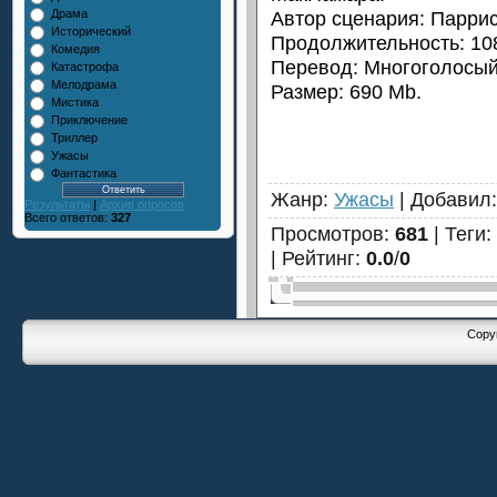
Автор сценария: Паррис
Драма
Исторический
Продолжительность: 108
Комедия
Перевод: Многоголосый
Катастрофа
Мелодрама
Размер: 690 Mb.
Мистика
Приключение
Триллер
Ужасы
Фантастика
Жанр
:
Ужасы
|
Добавил
Результаты
|
Архив опросов
Всего ответов:
327
Просмотров
:
681
|
Теги
:
|
Рейтинг
:
0.0
/
0
Copyr