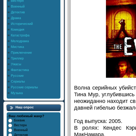
Вестерн
Военный
Детектив
Драма
Исторический
Комедия
Катастрофа
Мелодрама
Мистика
Приключение
Триллер
Ужасы
Фантастика
Русские
Сериалы
Волна серийных убийст
Русские сериалы
Тина Мур, углубившись 
Музыка
неожиданно находит св
давней гибелью безжал
Наш опрос
. Ваш любимый жанр?
Год выпуска: 2005.
Боевик
Вестерн
В ролях: Кендес Кэр
Военный
МакНамара.
Детектив