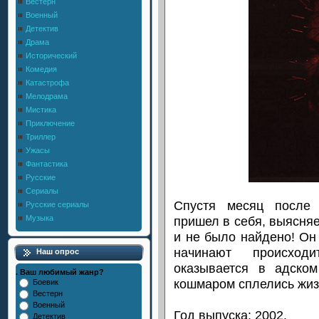
Вестерн
Военный
Детектив
Драма
Исторический
Комедия
Катастрофа
Мелодрама
Мистика
Приключение
Триллер
Ужасы
Фантастика
Русские
Сериалы
Спустя месяц после 
Русские сериалы
пришел в себя, выясняе
Музыка
и не было найдено! Он 
начинают происход
Наш опрос
оказывается в адско
. Ваш любимый жанр?
кошмаром сплелись жизн
Боевик
Вестерн
Военный
Год выпуска: 2002.
Детектив