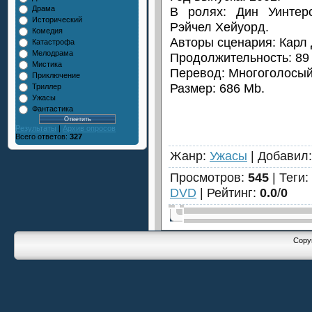
В ролях: Дин Уинтер
Драма
Исторический
Рэйчел Хейуорд.
Комедия
Авторы сценария: Карл 
Катастрофа
Мелодрама
Продолжительность: 89 
Мистика
Перевод: Многоголосый
Приключение
Размер: 686 Mb.
Триллер
Ужасы
Фантастика
Результаты
|
Архив опросов
Всего ответов:
327
Жанр
:
Ужасы
|
Добавил
Просмотров
:
545
|
Теги
:
DVD
|
Рейтинг
:
0.0
/
0
Copyr