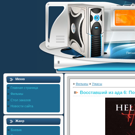
Пятни
Меню
»
Фильмы
»
Ужасы
Главная страница
Восставший из ада 6: По
Фильмы
Стол заказов
Новости сайта
Жанр
Боевик