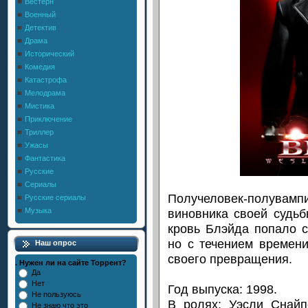
Вестерн
Военный
Детектив
Драма
Исторический
Комедия
Катастрофа
Мелодрама
Мистика
Приключение
Триллер
Ужасы
Фантастика
Русские
Сериалы
Получеловек-полувам
Русские сериалы
виновника своей судьб
Музыка
кровь Блэйда попало с
но с течением времен
Наш опрос
своего превращения.
. Нужен ли на сайте Торрент?
Да
Нет
Год выпуска: 1998.
Не пользуюсь
В ролях: Уэсли Снайп
Не знаю что это