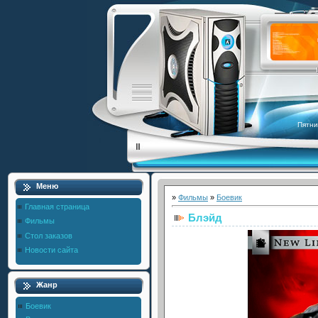
Пятни
Меню
»
Фильмы
»
Боевик
Главная страница
Блэйд
Фильмы
Стол заказов
Новости сайта
Жанр
Боевик