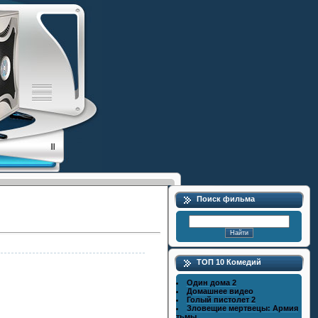
Поиск фильма
ТОП 10 Комедий
Один дома 2
Домашнее видео
Голый пистолет 2
Зловещие мертвецы: Армия
тьмы