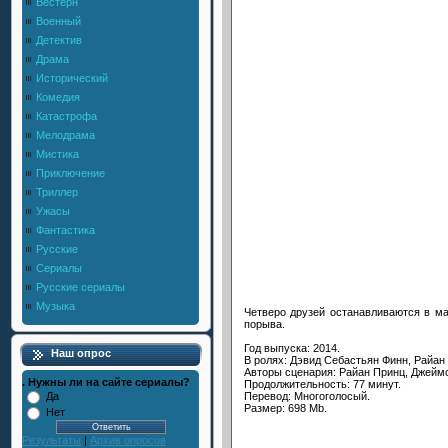
Вестерн
Военный
Детектив
Драма
Исторический
Комедия
Катастрофа
Мелодрама
Мистика
Приключение
Триллер
Ужасы
Фантастика
Русские
Сериалы
Русские сериалы
Музыка
Четверо друзей останавливаются в м
порыва.
Год выпуска: 2014.
Наш опрос
В ролях: Дэвид Себастьян Финн, Райан 
Авторы сценария: Райан Принц, Джейм
. Нужны ли на сайте сериалы?
Продолжительность: 77 минут.
Перевод: Многоголосый.
Да
Размер: 698 Mb.
Нет
Результаты
|
Архив опросов