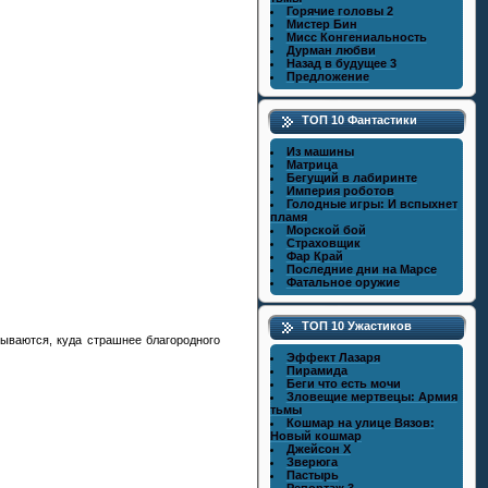
Горячие головы 2
Мистер Бин
Мисс Конгениальность
Дурман любви
Назад в будущее 3
Предложение
ТОП 10 Фантастики
Из машины
Матрица
Бегущий в лабиринте
Империя роботов
Голодные игры: И вспыхнет
пламя
Морской бой
Страховщик
Фар Край
Последние дни на Марсе
Фатальное оружие
ТОП 10 Ужастиков
ываются, куда страшнее благородного
Эффект Лазаря
Пирамида
Беги что есть мочи
Зловещие мертвецы: Армия
тьмы
Кошмар на улице Вязов:
Новый кошмар
Джейсон X
Зверюга
Пастырь