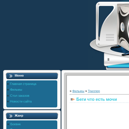
Меню
Главная страница
Фильмы
»
Фильмы
»
Триллер
Стол заказов
Беги что есть мочи
Новости сайта
Жанр
Боевик