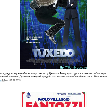
коме, рядовому нью-йоркскому таксисту Джимми Тонгу приходится взять на себя секр
анный смокинг Девлина, который придаёт его носителю необычайные способности в п
др
| Дата:
07.04.2019