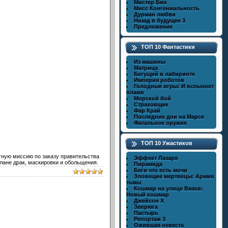
Мистер Бин
Мисс Конгениальность
Дурман любви
Назад в будущее 3
Предложение
ТОП 10 Фантастики
Из машины
Матрица
Бегущий в лабиринте
Империя роботов
Голодные игры: И вспыхнет
пламя
Морской бой
Страховщик
Фар Край
Последние дни на Марсе
Фатальное оружие
ТОП 10 Ужастиков
етную миссию по заказу правительства
Эффект Лазаря
лане драк, маскировки и обольщения.
Пирамида
Беги что есть мочи
Зловещие мертвецы: Армия
тьмы
Кошмар на улице Вязов:
Новый кошмар
Джейсон X
Зверюга
Пастырь
Репортаж 3
Ожившая невеста