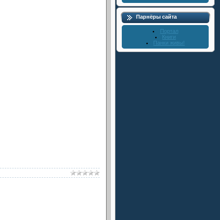
Парнёры сайта
Портал
Книги
Панки живы!