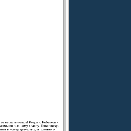
ае не запылилась! Рядом с Ребеккой -
лужили по высшему классу. Тони всегда
тавит в номер девушку для приятного