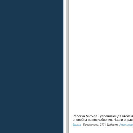
Ребекка Митчел - управляющая отелем,
способна на послабление. Чарли оправл
Драма
| Просмотров: 377 | Добавил:
Александр