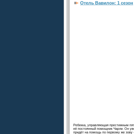
Отель Вавилон: 1 сезон
Ребекка, управляющая престижным пяти
её постоянный помощник Чарли. Он уве
придёт на помощь по первому же зову -