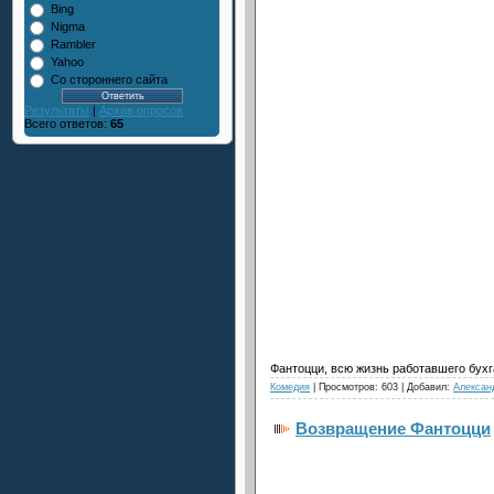
Bing
Nigma
Rambler
Yahoo
Со стороннего сайта
Результаты
|
Архив опросов
Всего ответов:
65
Фантоцци, всю жизнь работавшего бухг
Комедия
| Просмотров: 603 | Добавил:
Алексан
Возвращение Фантоцци