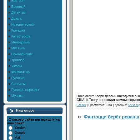
Вестерн
Военный
Детектив
Драма
Исторический
Комедия
Катастрофа
Мелодрама
Мистика
Приключение
Триллер
Ужасы
Фантастика
Русские
Сериалы
Русские сериалы
Музыка
Пока агент Кларк Девлин находится в 
США. К Тонгу переходит компьютеризов
Боевик
| Просмотров: 1184 | Добавил:
Алексан
Наш опрос
Фантоцци берёт реванш
. С какого сайта вы пришли на
наш сайт?
Yandex
Google
Mail