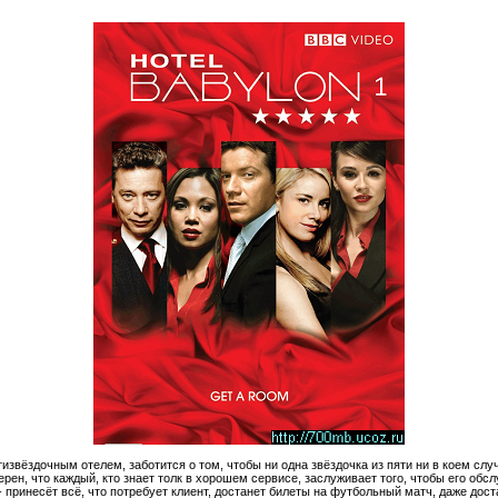
звёздочным отелем, заботится о том, чтобы ни одна звёздочка из пяти ни в коем случ
рен, что каждый, кто знает толк в хорошем сервисе, заслуживает того, чтобы его обс
 принесёт всё, что потребует клиент, достанет билеты на футбольный матч, даже дос