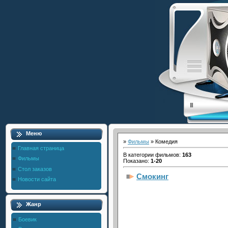
Меню
»
Фильмы
» Комедия
Главная страница
В категории фильмов
:
163
Фильмы
Показано
:
1-20
Стол заказов
Смокинг
Новости сайта
Жанр
Боевик