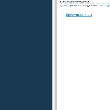
времяпрепровождения.
Драма
| Просмотров: 420 | Добавил:
Александр
Крёстный сын