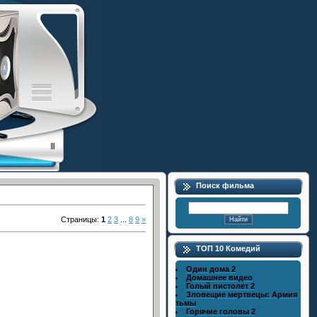
Поиск фильма
Страницы
:
1
2
3
...
8
9
»
ТОП 10 Комедий
Один дома 2
Домашнее видео
Голый пистолет 2
Зловещие мертвецы: Армия
тьмы
Горячие головы 2