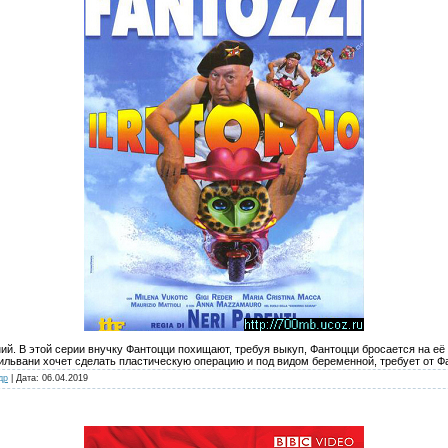
й. В этой серии внучку Фантоцци похищают, требуя выкуп, Фантоцци бросается на её 
львани хочет сделать пластическую операцию и под видом беременной, требует от Фа
др
| Дата:
06.04.2019