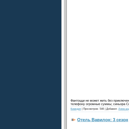
Фантоцци не может жить без приключени
телефону огромные суммы; синьора Си
Комедия
| Просмотров: 546 | Добавил:
Алексан
Отель Вавилон: 3 сезон