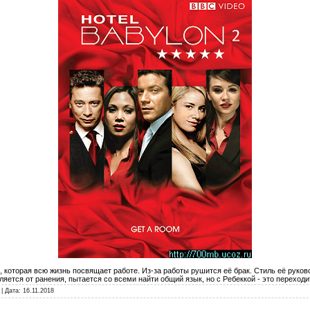
 которая всю жизнь посвящает работе. Из-за работы рушится её брак. Стиль её руково
яется от ранения, пытается со всеми найти общий язык, но с Ребеккой - это переходи
| Дата:
16.11.2018