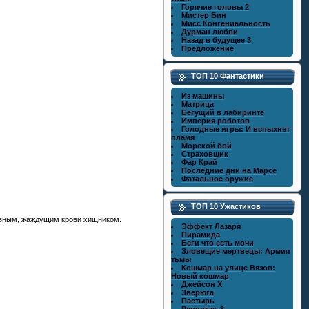
Горячие головы 2
Мистер Бин
Мисс Конгениальность
Дурман любви
Назад в будущее 3
Предложение
ТОП 10 Фантастики
Из машины
Матрица
Бегущий в лабиринте
Империя роботов
Голодные игры: И вспыхнет
пламя
Морской бой
Страховщик
Фар Край
Последние дни на Марсе
Фатальное оружие
ТОП 10 Ужастиков
розным, жаждущим крови хищником.
Эффект Лазаря
Пирамида
Беги что есть мочи
Зловещие мертвецы: Армия
тьмы
Кошмар на улице Вязов:
Новый кошмар
Джейсон X
Зверюга
Пастырь