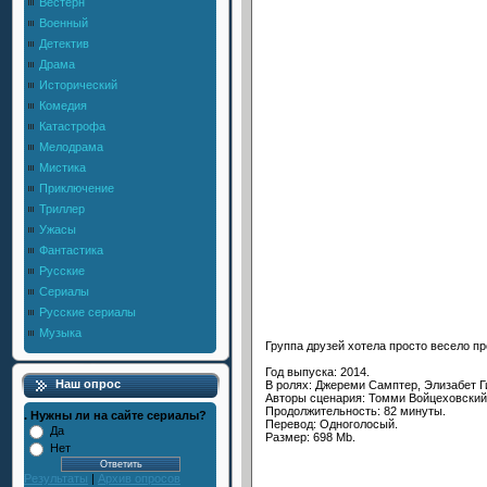
Вестерн
Военный
Детектив
Драма
Исторический
Комедия
Катастрофа
Мелодрама
Мистика
Приключение
Триллер
Ужасы
Фантастика
Русские
Сериалы
Русские сериалы
Музыка
Группа друзей хотела просто весело п
Год выпуска: 2014.
Наш опрос
В ролях: Джереми Самптер, Элизабет Г
Авторы сценария: Томми Войцеховский,
Продолжительность: 82 минуты.
. Нужны ли на сайте сериалы?
Перевод: Одноголосый.
Да
Размер: 698 Mb.
Нет
Результаты
|
Архив опросов