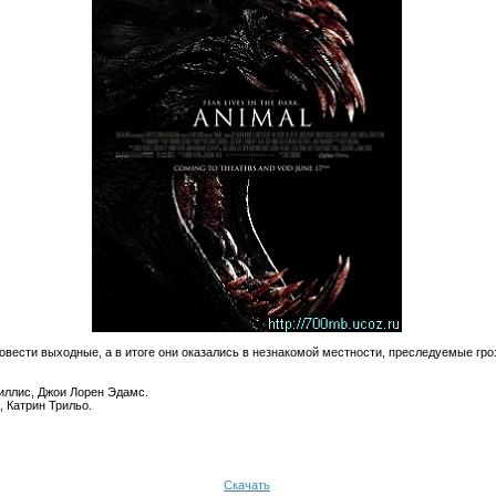
ровести выходные, а в итоге они оказались в незнакомой местности, преследуемые г
иллис, Джои Лорен Эдамс.
 Катрин Трильо.
Скачать