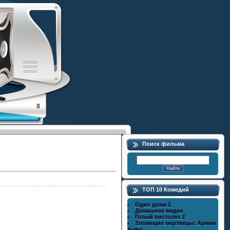
Поиск фильма
ТОП 10 Комедий
Один дома 2
Домашнее видео
Голый пистолет 2
Зловещие мертвецы: Армия
тьмы