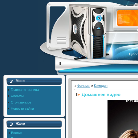
Суббо
Меню
»
Фильмы
»
Комедия
Главная страница
Домашнее видео
Фильмы
Стол заказов
Новости сайта
Жанр
Боевик