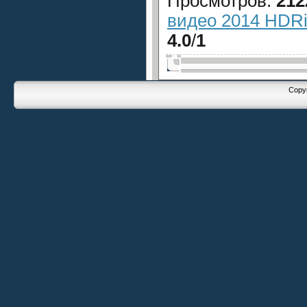
Просмотров
:
212
видео 2014 HDRi
4.0
/
1
Copyr