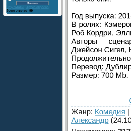
Результаты
|
Архив опросов
Всего ответов:
99
Год выпуска: 201
В ролях: Кэмеро
Роб Кордри, Элл
Авторы сцена
Джейсон Сигел, 
Продолжительнос
Перевод: Дубли
Размер: 700 Mb.
Жанр
:
Комедия
Александр
(24.10