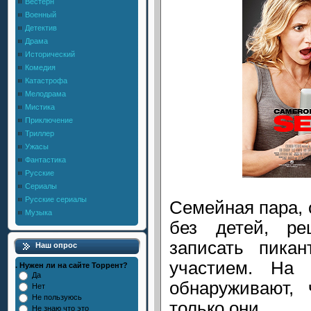
Вестерн
Военный
Детектив
Драма
Исторический
Комедия
Катастрофа
Мелодрама
Мистика
Приключение
Триллер
Ужасы
Фантастика
Русские
Сериалы
Русские сериалы
Семейная пара, 
Музыка
без детей, ре
записать пика
Наш опрос
участием. На
. Нужен ли на сайте Торрент?
Да
обнаруживают,
Нет
Не пользуюсь
только они.
Не знаю что это