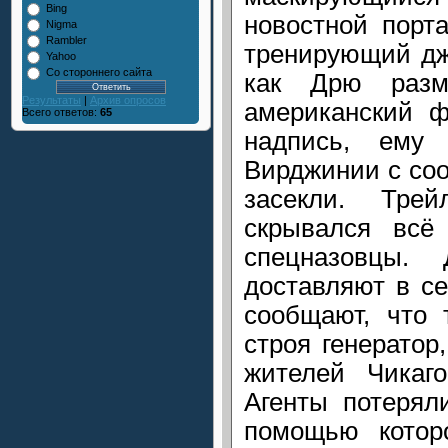
Bing
новостной порт
Nigma
Rambler
тренирующий дж
Yahoo
Со стороннего сайта
как Дрю разм
Результаты
|
Архив опросов
американский ф
Всего ответов:
65
надпись, ему 
Вирджинии с соо
засекли. Тре
скрывался всё
спецназовцы.
доставляют в с
сообщают, что 
строя генератор
жителей Чикаго
Агенты потерял
помощью котор