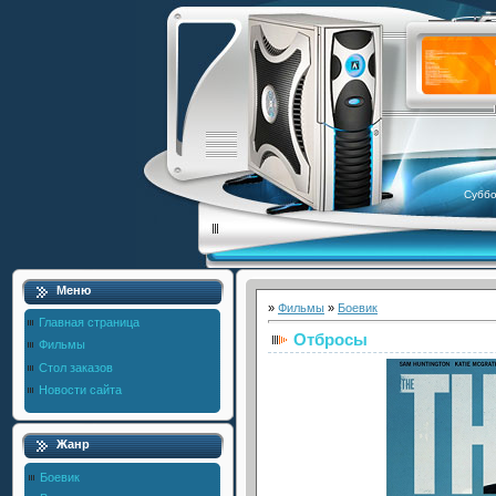
Суббо
Меню
»
Фильмы
»
Боевик
Главная страница
Отбросы
Фильмы
Стол заказов
Новости сайта
Жанр
Боевик