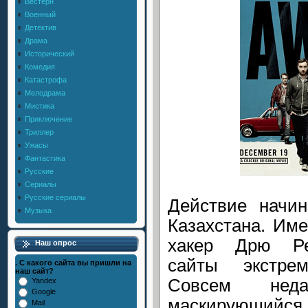
Вестерн
Военный
Детектив
Драма
Исторический
Комедия
Катастрофа
Мелодрама
Мистика
Приключение
Триллер
Ужасы
Фантастика
Русские
Сериалы
Русские сериалы
Действие начин
Музыка
Казахстана. Им
хакер Дрю Ре
Наш опрос
сайты экстрем
. С какого сайта вы пришли на
наш сайт?
Совсем нед
Yandex
Google
маскирующи
Mail