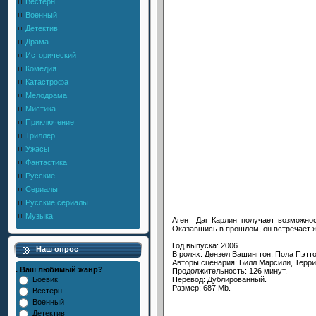
Вестерн
Военный
Детектив
Драма
Исторический
Комедия
Катастрофа
Мелодрама
Мистика
Приключение
Триллер
Ужасы
Фантастика
Русские
Сериалы
Русские сериалы
Музыка
Агент Даг Карлин получает возможно
Оказавшись в прошлом, он встречает ж
Год выпуска: 2006.
Наш опрос
В ролях: Дензел Вашингтон, Пола Пэтт
Авторы сценария: Билл Марсили, Терри
. Ваш любимый жанр?
Продолжительность: 126 минут.
Перевод: Дублированный.
Боевик
Размер: 687 Mb.
Вестерн
Военный
Детектив