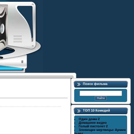
Поиск фильма
ТОП 10 Комедий
Один дома 2
Домашнее видео
Голый пистолет 2
Зловещие мертвецы: Армия
тьмы