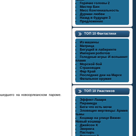
Горячие головы 2
Мистер Бин
Мисс Конгениальность
Дурман любви
Назад в будущее 3
Предложение
ТОП 10 Фантастики
Из машины
Матрица
Бегущий в лабиринте
Империя роботов
Голодные игры: И вспыхнет
пламя
Морской бой
Страховщик
Фар Край
Последние дни на Марсе
Фатальное оружие
ТОП 10 Ужастиков
зошедшего на новоорлеанском пароме.
Эффект Лазаря
Пирамида
Беги что есть мочи
Зловещие мертвецы: Армия
тьмы
Кошмар на улице Вязов:
Новый кошмар
Джейсон X
Зверюга
Пастырь