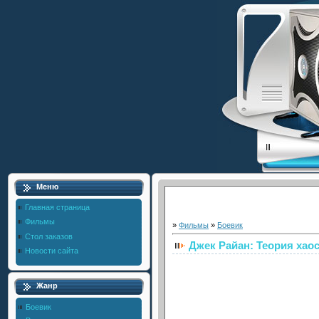
Меню
Главная страница
Фильмы
»
Фильмы
»
Боевик
Стол заказов
Джек Райан: Теория хао
Новости сайта
Жанр
Боевик