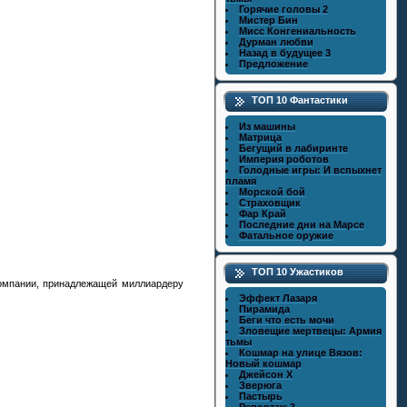
Горячие головы 2
Мистер Бин
Мисс Конгениальность
Дурман любви
Назад в будущее 3
Предложение
ТОП 10 Фантастики
Из машины
Матрица
Бегущий в лабиринте
Империя роботов
Голодные игры: И вспыхнет
пламя
Морской бой
Страховщик
Фар Край
Последние дни на Марсе
Фатальное оружие
ТОП 10 Ужастиков
компании, принадлежащей миллиардеру
Эффект Лазаря
Пирамида
Беги что есть мочи
Зловещие мертвецы: Армия
тьмы
Кошмар на улице Вязов:
Новый кошмар
Джейсон X
Зверюга
Пастырь