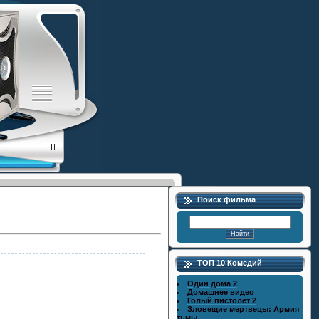
Поиск фильма
ТОП 10 Комедий
Один дома 2
Домашнее видео
Голый пистолет 2
Зловещие мертвецы: Армия
тьмы