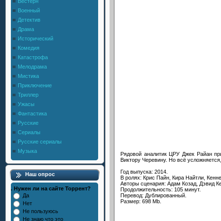
Вестерн
Военный
Детектив
Драма
Исторический
Комедия
Катастрофа
Мелодрама
Мистика
Приключение
Триллер
Ужасы
Фантастика
Русские
Сериалы
Русские сериалы
Музыка
Рядовой аналитик ЦРУ Джек Райан пр
Виктору Черевину. Но всё усложняется,
Год выпуска: 2014.
Наш опрос
В ролях: Крис Пайн, Кира Найтли, Кенне
Авторы сценария: Адам Козад, Дэвид Ке
. Нужен ли на сайте Торрент?
Продолжительность: 105 минут.
Перевод: Дублированный.
Да
Размер: 698 Mb.
Нет
Не пользуюсь
Не знаю что это