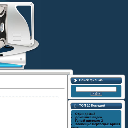
Поиск фильма
ТОП 10 Комедий
Один дома 2
Домашнее видео
Голый пистолет 2
Зловещие мертвецы: Армия
тьмы