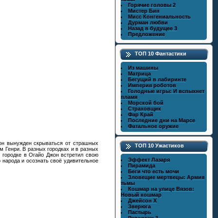
Горячие головы 2
Мистер Бин
Мисс Конгениальность
Дурман любви
Назад в будущее 3
Предложение
ТОП 10 Фантастики
Из машины
Матрица
Бегущий в лабиринте
Империя роботов
Голодные игры: И вспыхнет
пламя
Морской бой
Страховщик
Фар Край
Последние дни на Марсе
Фатальное оружие
он вынужден скрываться от страшных
ТОП 10 Ужастиков
м Генри. В разных городках и в разных
 городке в Огайо Джон встретил свою
Эффект Лазаря
 народа и осознать своё удивительное
Пирамида
Беги что есть мочи
Зловещие мертвецы: Армия
тьмы
Кошмар на улице Вязов:
Новый кошмар
Джейсон X
Зверюга
Пастырь