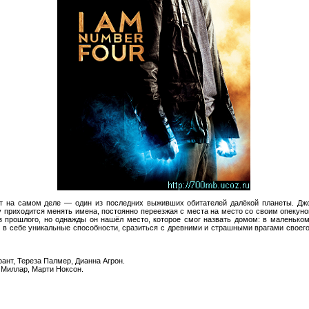
т на самом деле — один из последних выживших обитателей далёкой планеты. Дж
у приходится менять имена, постоянно переезжая с места на место со своим опекуно
 прошлого, но однажды он нашёл место, которое смог назвать домом: в маленьком
 в себе уникальные способности, сразиться с древними и страшными врагами своего
ант, Тереза Палмер, Дианна Агрон.
 Миллар, Марти Ноксон.