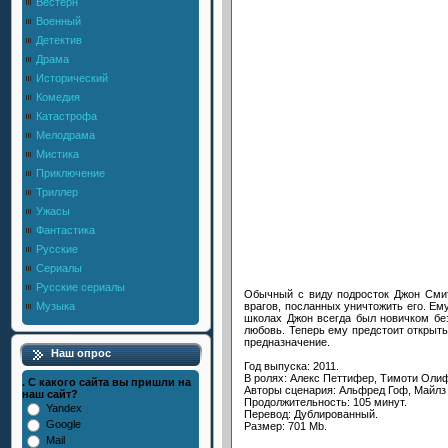
Вестерн
Военный
Детектив
Драма
Исторический
Комедия
Катастрофа
Мелодрама
Мистика
Приключение
Триллер
Ужасы
Фантастика
Русские
Сериалы
Русские сериалы
Обычный с виду подросток Джон Сми
врагов, посланных уничтожить его. Ем
Музыка
школах Джон всегда был новичком без
любовь. Теперь ему предстоит открыть
предназначение.
Наш опрос
Год выпуска: 2011.
В ролях: Алекс Петтифер, Тимоти Олиф
. С какого сайта вы пришли на
Авторы сценария: Альфред Гоф, Майлз
наш сайт?
Продолжительность: 105 минут.
Yandex
Перевод: Дублированный.
Google
Размер: 701 Mb.
Mail