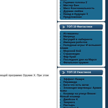
Горячие головы 2
Мистер Бин
Мисс Конгениальность
Дурман любви
Назад в будущее 3
Предложение
ТОП 10 Фантастики
Из машины
Матрица
Бегущий в лабиринте
Империя роботов
Голодные игры: И вспыхнет
пламя
Морской бой
Страховщик
Фар Край
Последние дни на Марсе
Фатальное оружие
ТОП 10 Ужастиков
овещей программе Оружие Х. При этом
Эффект Лазаря
Пирамида
Беги что есть мочи
Зловещие мертвецы: Армия
тьмы
Кошмар на улице Вязов:
Новый кошмар
Джейсон X
Зверюга
Пастырь