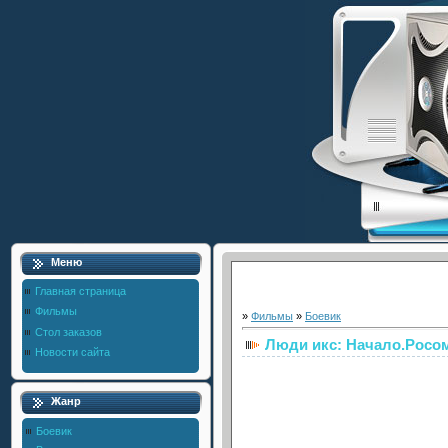
Меню
Главная страница
Фильмы
»
Фильмы
»
Боевик
Стол заказов
Люди икс: Начало.Росо
Новости сайта
Жанр
Боевик