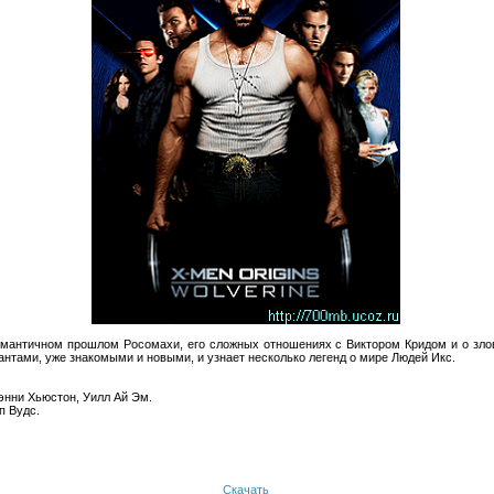
омантичном прошлом Росомахи, его сложных отношениях с Виктором Кридом и о зл
нтами, уже знакомыми и новыми, и узнает несколько легенд о мире Людей Икс.
энни Хьюстон, Уилл Ай Эм.
п Вудс.
Скачать