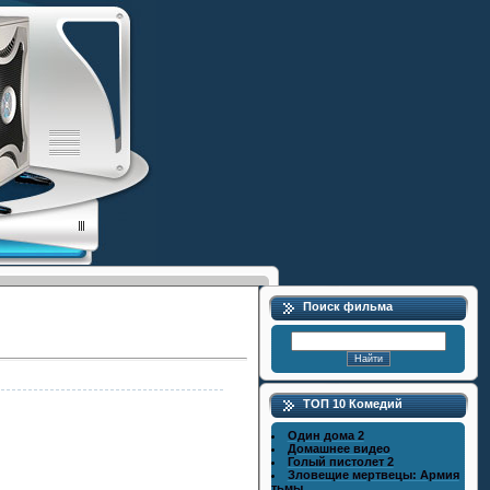
Поиск фильма
ТОП 10 Комедий
Один дома 2
Домашнее видео
Голый пистолет 2
Зловещие мертвецы: Армия
тьмы