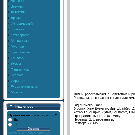
Вестерн
Военный
Детектив
Драма
Исторический
Комедия
Катастрофа
Мелодрама
Мистика
Приключение
Триллер
Ужасы
Фантастика
Русские
Сериалы
Русские сериалы
Музыка
Фильм рассказывает о неистовом и р
Росомаха встречается со многими мута
Год выпуска: 2009.
Наш опрос
В ролях: Хью Джекман, Лив Шрайбер, Д
Авторы сценария: Дэвид Бениофф, Ски
. Нужны ли на сайте сериалы?
Продолжительность: 107 минут.
Перевод: Дублированный.
Да
Размер: 698 Mb.
Нет
Результаты
|
Архив опросов