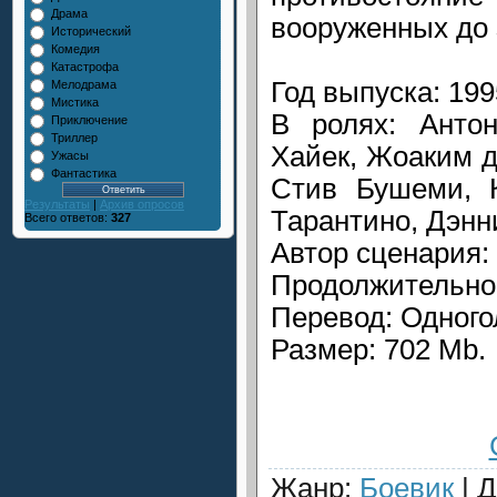
Драма
вооруженных до 
Исторический
Комедия
Катастрофа
Год выпуска: 199
Мелодрама
Мистика
В ролях: Анто
Приключение
Триллер
Хайек, Жоаким 
Ужасы
Фантастика
Стив Бушеми, К
Результаты
|
Архив опросов
Тарантино, Дэнн
Всего ответов:
327
Автор сценария:
Продолжительнос
Перевод: Одного
Размер: 702 Mb.
Жанр
:
Боевик
|
Д