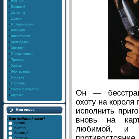
Вестерн
Военный
Детектив
Драма
Исторический
Комедия
Катастрофа
Мелодрама
Мистика
Приключение
Триллер
Ужасы
Фантастика
Русские
Сериалы
Русские сериалы
Он — бесстра
Музыка
охоту на короля
исполнить приг
Наш опрос
вновь на кар
. Ваш любимый жанр?
Боевик
любимой, и н
Вестерн
Военный
противостоян
Детектив