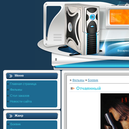
Воскрес
Меню
»
Фильмы
»
Боевик
Главная страница
Отчаянный
Фильмы
Стол заказов
Новости сайта
Жанр
Боевик