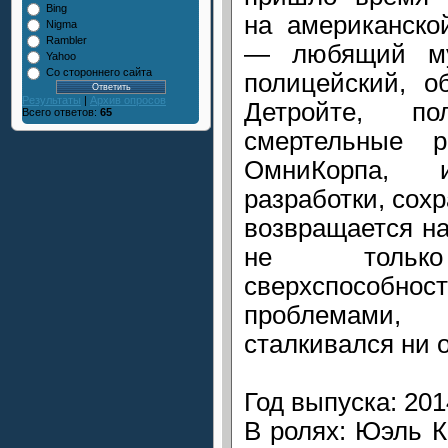
Bing
на американско
Nigma
Rambler
— любящий му
Yahoo
Со стороннего сайта
полицейский, о
Результаты
|
Архив опросов
Детройте, п
Всего ответов:
65
смертельные р
ОмниКорпа, и
разработки, сох
возвращается на
не толь
сверхспосо
проблемами
сталкивался ни 
Год выпуска: 201
В ролях: Юэль 