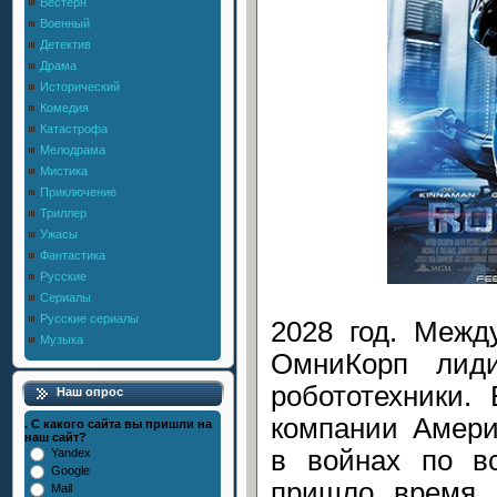
Вестерн
Военный
Детектив
Драма
Исторический
Комедия
Катастрофа
Мелодрама
Мистика
Приключение
Триллер
Ужасы
Фантастика
Русские
Сериалы
Русские сериалы
2028 год. Межд
Музыка
ОмниКорп лиди
робототехники.
Наш опрос
компании Амери
. С какого сайта вы пришли на
наш сайт?
в войнах по в
Yandex
Google
пришло время 
Mail