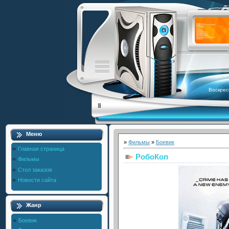
Воскрес
Меню
»
Фильмы
»
Боевик
Главная страница
РобоКоп
Фильмы
Стол заказов
Новости сайта
Жанр
Боевик