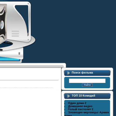
Поиск фильма
ТОП 10 Комедий
Один дома 2
Домашнее видео
Голый пистолет 2
Зловещие мертвецы: Армия
тьмы