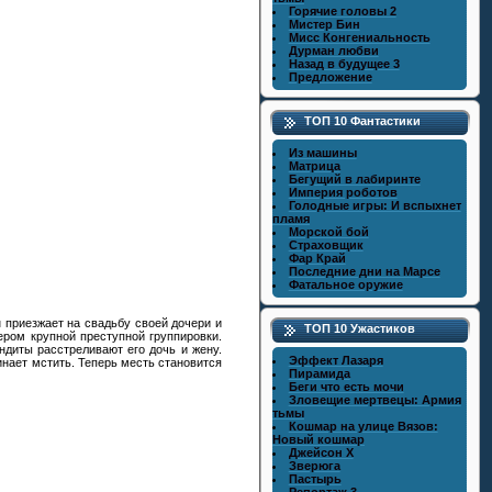
Горячие головы 2
Мистер Бин
Мисс Конгениальность
Дурман любви
Назад в будущее 3
Предложение
ТОП 10 Фантастики
Из машины
Матрица
Бегущий в лабиринте
Империя роботов
Голодные игры: И вспыхнет
пламя
Морской бой
Страховщик
Фар Край
Последние дни на Марсе
Фатальное оружие
 приезжает на свадьбу своей дочери и
ТОП 10 Ужастиков
ером крупной преступной группировки.
ндиты расстреливают его дочь и жену.
Эффект Лазаря
инает мстить. Теперь месть становится
Пирамида
Беги что есть мочи
Зловещие мертвецы: Армия
тьмы
Кошмар на улице Вязов:
Новый кошмар
Джейсон X
Зверюга
Пастырь