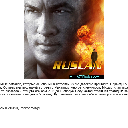
ьных романов, которые основаны на историях из его далекого прошлого. Однажды он
а. Со времени последней встречи с Михаилом многое изменилось, Михаил стал лид
то оказалась, втянута его семья. В день свадьбы случается страшная трагедия: ба
лом состоянии попадает в больницу. Руслан винит во всем себя и свое прошлое и нач
орь Жижикин, Роберт Уизден.