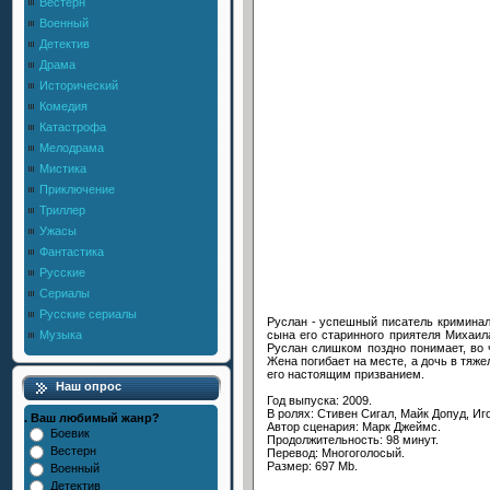
Вестерн
Военный
Детектив
Драма
Исторический
Комедия
Катастрофа
Мелодрама
Мистика
Приключение
Триллер
Ужасы
Фантастика
Русские
Сериалы
Русские сериалы
Руслан - успешный писатель криминал
сына его старинного приятеля Михаил
Музыка
Руслан слишком поздно понимает, во ч
Жена погибает на месте, а дочь в тяже
его настоящим призванием.
Наш опрос
Год выпуска: 2009.
В ролях: Стивен Сигал, Майк Допуд, Иг
. Ваш любимый жанр?
Автор сценария: Марк Джеймс.
Боевик
Продолжительность: 98 минут.
Вестерн
Перевод: Многоголосый.
Размер: 697 Mb.
Военный
Детектив