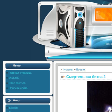
Пятни
Меню
»
Фильмы
»
Боевик
Главная страница
Смертельная битва 2
Фильмы
Стол заказов
Новости сайта
Жанр
Боевик