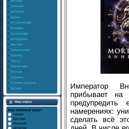
Вестерн
Военный
Детектив
Драма
Исторический
Комедия
Катастрофа
Мелодрама
Мистика
Приключение
Триллер
Ужасы
Фантастика
Русские
Сериалы
Русские сериалы
Император В
Музыка
прибывает на
предупредить
Наш опрос
намерениях: ун
. Ваш любимый жанр?
Боевик
сделать всё эт
Вестерн
Военный
дней. В числе е
Детектив