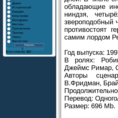
Драма
обладающие ин
Исторический
Комедия
ниндзя, четыр
Катастрофа
звероподобный 
Мелодрама
Мистика
противостоят г
Приключение
Триллер
самим лордом Р
Ужасы
Фантастика
Результаты
|
Архив опросов
Год выпуска: 199
Всего ответов:
327
В ролях: Роби
Джеймс Римар, 
Авторы сцена
В.Фридман, Брай
Продолжительнос
Перевод: Одного
Размер: 696 Mb.