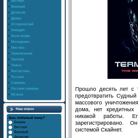
Вестерн
Военный
Детектив
Драма
Исторический
Комедия
Катастрофа
Мелодрама
Мистика
Приключение
Триллер
Ужасы
Фантастика
Русские
Сериалы
Прошло десять лет с 
Русские сериалы
предотвратить Судный
Музыка
массового уничтожения
дома, нет кредитных 
Наш опрос
никакой работы. Е
. Ваш любимый жанр?
зарегистрировано. 
Боевик
Вестерн
системой Скайнет.
Военный
Детектив