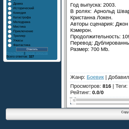
Год выпуска: 2003.
Драма
Исторический
В ролях: Арнольд Швар
Комедия
Кристанна Локен.
Катастрофа
Мелодрама
Авторы сценария: Джон
Мистика
Кэмерон.
Приключение
Продолжительность: 109
Триллер
Ужасы
Перевод: Дублированны
Фантастика
Размер: 700 Mb.
Результаты
|
Архив опросов
Всего ответов:
327
Жанр
:
Боевик
|
Добави
Просмотров
:
816
|
Теги
:
Рейтинг
:
0.0
/
0
Copyr