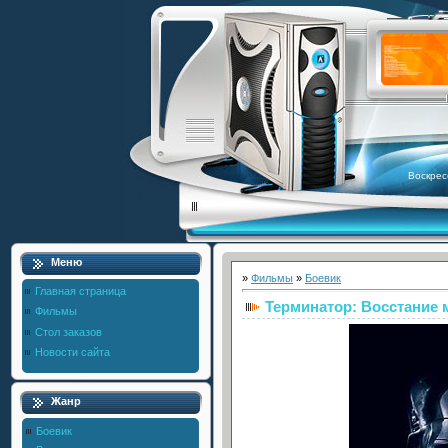
Воскрес
Меню
»
Фильмы
»
Боевик
Главная страница
Терминатор: Восстание
Фильмы
Стол заказов
Новости сайта
Жанр
Боевик