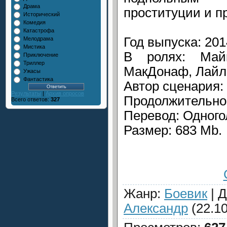
Драма
проституции и п
Исторический
Комедия
Катастрофа
Год выпуска: 201
Мелодрама
Мистика
В ролях: Май
Приключение
Триллер
МакДонаф, Лайла
Ужасы
Фантастика
Автор сценария:
Результаты
|
Архив опросов
Продолжительнос
Всего ответов:
327
Перевод: Одного
Размер: 683 Mb.
Жанр
:
Боевик
|
Д
Александр
(22.10