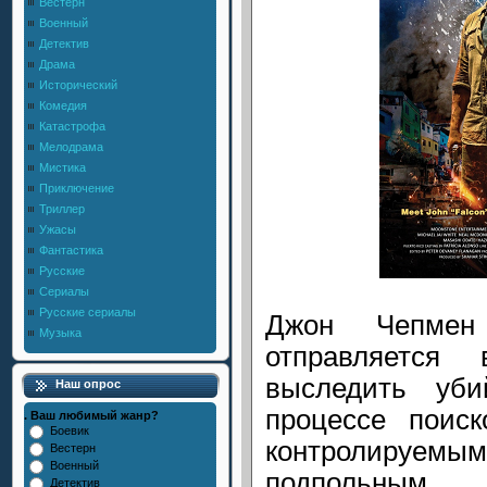
Вестерн
Военный
Детектив
Драма
Исторический
Комедия
Катастрофа
Мелодрама
Мистика
Приключение
Триллер
Ужасы
Фантастика
Русские
Сериалы
Русские сериалы
Джон Чепмен
Музыка
отправляется
выследить уб
Наш опрос
процессе поиск
. Ваш любимый жанр?
Боевик
контролируем
Вестерн
Военный
подпольным 
Детектив