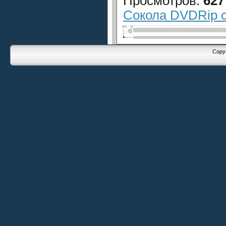
Просмотров
:
627
Сокола DVDRip с
Copyr