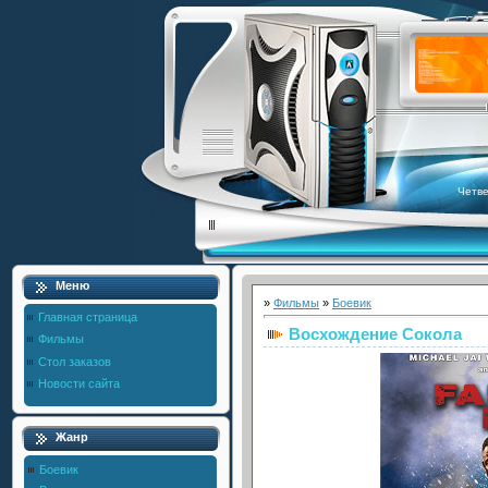
Четве
Меню
»
Фильмы
»
Боевик
Главная страница
Восхождение Сокола
Фильмы
Стол заказов
Новости сайта
Жанр
Боевик