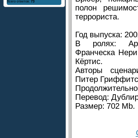
Всего ответов:
73
полон решимос
террориста.
Год выпуска: 200
В ролях: Арн
Франческа Нери
Кёртис.
Авторы сценар
Питер Гриффитс,
Продолжительнос
Перевод: Дубли
Размер: 702 Mb.