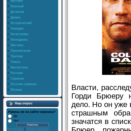
Вестерн
Военный
Детектив
Драма
Исторический
Комедия
Катастрофа
Мелодрама
Мистика
Приключение
Триллер
Ужасы
Фантастика
Русские
Сериалы
Русские сериалы
Власти, расслед
Музыка
Горди Брюеру 
дело. Но он уже
Наш опрос
страшным обра
. Нужны ли на сайте сериалы?
Да
значатся в спис
Нет
Брюер, пожарн
Результаты
|
Архив опросов