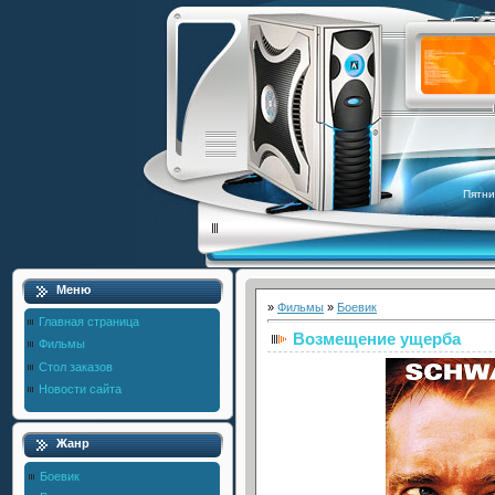
Пятни
Меню
»
Фильмы
»
Боевик
Главная страница
Возмещение ущерба
Фильмы
Стол заказов
Новости сайта
Жанр
Боевик