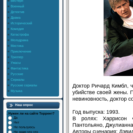
Вестерн
Военный
Детектив
Драма
Исторический
Комедия
Катастрофа
Мелодрама
Мистика
Приключение
Триллер
Ужасы
Фантастика
Русские
Сериалы
Доктор Ричард Кимбл, ч
Русские сериалы
убийстве своей жены. 
Музыка
невиновность, доктор с
Наш опрос
Год выпуска: 1993.
. Нужен ли на сайте Торрент?
В ролях: Харрисон
Да
Нет
Пантольяно, Джулианна
Не пользуюсь
Авторы сценария: Дэвид
Не знаю что это