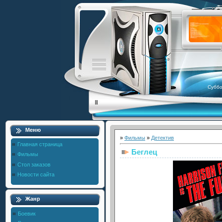
Суббо
Меню
»
Фильмы
»
Детектив
Главная страница
Беглец
Фильмы
Стол заказов
Новости сайта
Жанр
Боевик