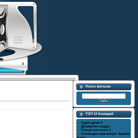
Поиск фильма
ТОП 10 Комедий
Один дома 2
Домашнее видео
Голый пистолет 2
Зловещие мертвецы: Армия
тьмы