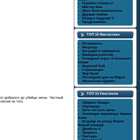
Горячие головы 2
Мистер Бин
Мисс Конгениальность
Дурман любви
Назад в будущее 3
Предложение
ТОП 10 Фантастики
Из машины
Матрица
Бегущий в лабиринте
Империя роботов
Голодные игры: И вспыхнет
пламя
Морской бой
Страховщик
Фар Край
Последние дни на Марсе
Фатальное оружие
ТОП 10 Ужастиков
тот добрался до убийцы жены. Частный
овсем не того.
Эффект Лазаря
Пирамида
Беги что есть мочи
Зловещие мертвецы: Армия
тьмы
Кошмар на улице Вязов:
Новый кошмар
Джейсон X
Зверюга
Пастырь