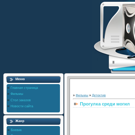
Меню
Главная страница
Фильмы
»
Фильмы
»
Детектив
Стол заказов
Прогулка среди могил
Новости сайта
Жанр
Боевик