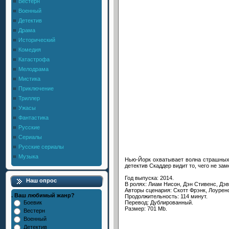
Вестерн
Военный
Детектив
Драма
Исторический
Комедия
Катастрофа
Мелодрама
Мистика
Приключение
Триллер
Ужасы
Фантастика
Русские
Сериалы
Русские сериалы
Музыка
Нью-Йорк охватывает волна страшных 
детектив Скаддер видит то, чего не за
Год выпуска: 2014.
Наш опрос
В ролях: Лиам Нисон, Дэн Стивенс, Дэв
Авторы сценария: Скотт Фрэнк, Лоуренс
. Ваш любимый жанр?
Продолжительность: 114 минут.
Перевод: Дублированный.
Боевик
Размер: 701 Mb.
Вестерн
Военный
Детектив