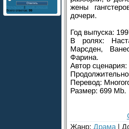
жены гангстеро
Результаты
|
Архив опросов
Всего ответов:
99
дочери.
Год выпуска: 199
В ролях: Наст
Марсден, Ване
Фарина.
Автор сценария:
Продолжительнос
Перевод: Многог
Размер: 699 Mb.
Жанр
:
Драма
|
Д