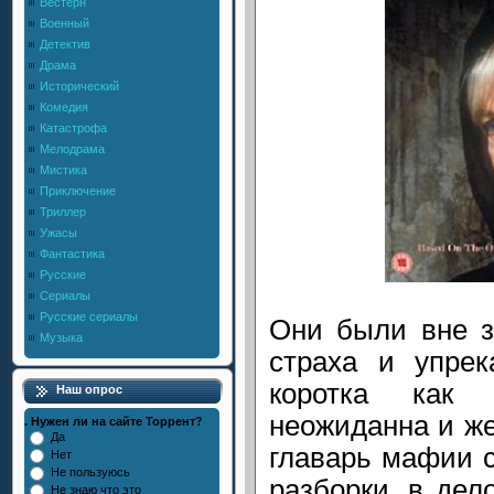
Вестерн
Военный
Детектив
Драма
Исторический
Комедия
Катастрофа
Мелодрама
Мистика
Приключение
Триллер
Ужасы
Фантастика
Русские
Сериалы
Русские сериалы
Они были вне з
Музыка
страха и упре
коротка как 
Наш опрос
неожиданна и же
. Нужен ли на сайте Торрент?
Да
главарь мафии 
Нет
Не пользуюсь
разборки, в де
Не знаю что это