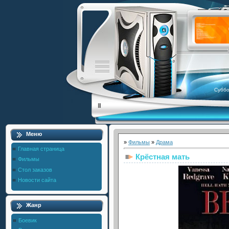
Суббо
Меню
»
Фильмы
»
Драма
Главная страница
Крёстная мать
Фильмы
Стол заказов
Новости сайта
Жанр
Боевик