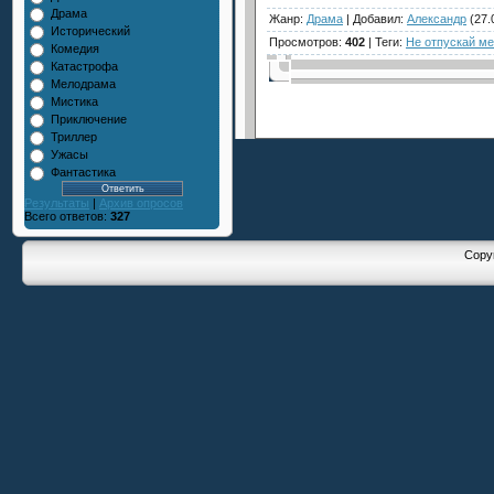
Драма
Жанр
:
Драма
|
Добавил
:
Александр
(27.
Исторический
Просмотров
:
402
|
Теги
:
Не отпускай ме
Комедия
Катастрофа
Мелодрама
Мистика
Приключение
Триллер
Ужасы
Фантастика
Результаты
|
Архив опросов
Всего ответов:
327
Copyr