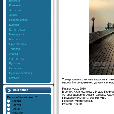
Вестерн
Военный
Детектив
Драма
Исторический
Комедия
Катастрофа
Мелодрама
Мистика
Приключение
Триллер
Ужасы
Фантастика
Русские
Сериалы
Русские сериалы
Музыка
Троица главных героев выросла в ин
миром. Но со временем друзья узнают, 
Год выпуска: 2010.
Наш опрос
В ролях: Кэри Маллиган, Эндрю Гарфил
Авторы сценария: Алекс Гарленд, Кадзу
. Ваш любимый жанр?
Продолжительность: 103 минуты.
Перевод: Многоголосый.
Боевик
Размер: 700 Mb.
Вестерн
Военный
Детектив