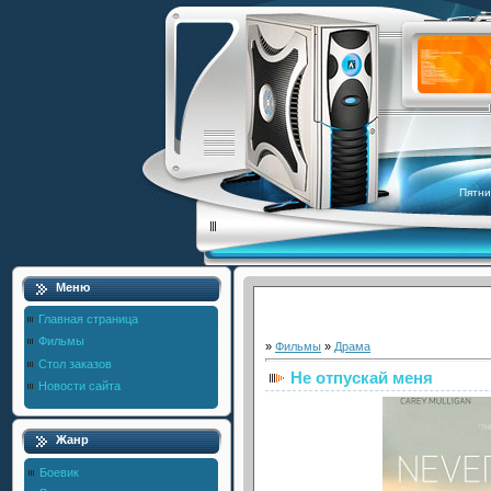
Пятни
Меню
Главная страница
Фильмы
»
Фильмы
»
Драма
Стол заказов
Не отпускай меня
Новости сайта
Жанр
Боевик