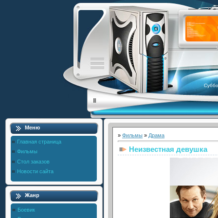
Суббо
Меню
»
Фильмы
»
Драма
Главная страница
Неизвестная девушка
Фильмы
Стол заказов
Новости сайта
Жанр
Боевик