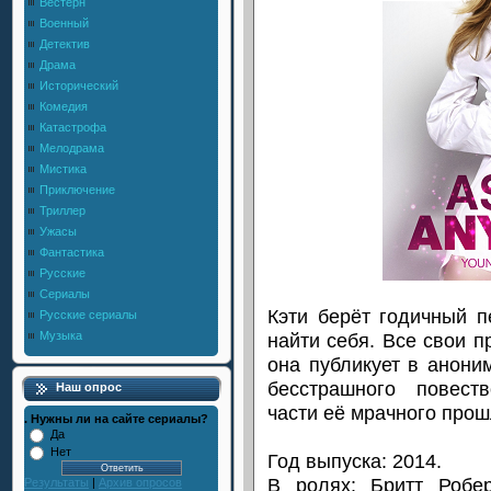
Вестерн
Военный
Детектив
Драма
Исторический
Комедия
Катастрофа
Мелодрама
Мистика
Приключение
Триллер
Ужасы
Фантастика
Русские
Сериалы
Кэти берёт годичный 
Русские сериалы
найти себя. Все свои 
Музыка
она публикует в аноним
бесстрашного повест
Наш опрос
части её мрачного прош
. Нужны ли на сайте сериалы?
Да
Нет
Год выпуска: 2014.
В ролях: Бритт Робер
Результаты
|
Архив опросов