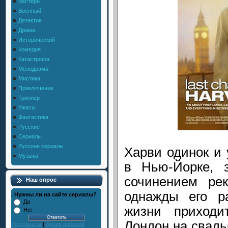
Вестерн
Военный
Детектив
Драма
Исторический
Комедия
Катастрофа
Мелодрама
Мистика
Приключение
Триллер
Ужасы
Фантастика
Русские
Сериалы
Русские сериалы
Харви одинок и
Музыка
в Нью-Йорке, 
сочинением ре
Наш опрос
однажды его р
. Нужны ли на сайте сериалы?
Да
жизни приходи
Нет
Лондон на свадь
Результаты
|
Архив опросов