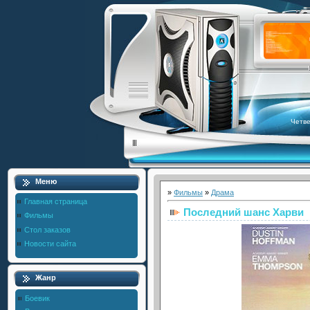
Четве
Меню
»
Фильмы
»
Драма
Главная страница
Последний шанс Харви
Фильмы
Стол заказов
Новости сайта
Жанр
Боевик