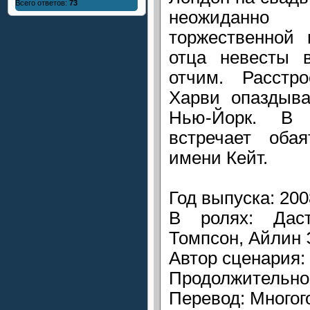
Всего ответов:
73
неожиданно
торжественной 
отца невесты 
отчим. Расстр
Харви опаздыва
Нью-Йорк. В 
встречает оба
имени Кейт.
Год выпуска: 200
В ролях: Дас
Томпсон, Айлин 
Автор сценария:
Продолжительнос
Перевод: Многог