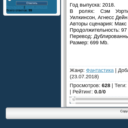
Год выпуска: 2018.
Результаты
|
Архив опросов
В ролях: Сэм Уорти
Всего ответов:
99
Уилкинсон, Агнесс Дейн
Авторы сценария: Макс
Продолжительность: 97 
Перевод: Дублированны
Размер: 699 Mb.
Жанр
:
Фантастика
|
Доб
(23.07.2018)
Просмотров
:
628
|
Теги
:
|
Рейтинг
:
0.0
/
0
Copyr