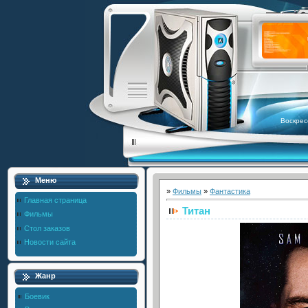
Воскрес
Меню
»
Фильмы
»
Фантастика
Главная страница
Титан
Фильмы
Стол заказов
Новости сайта
Жанр
Боевик