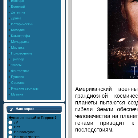
Вестерн
Военный
Детектив
Драма
Исторический
Комедия
Катастрофа
Мелодрама
Мистика
Приключение
Триллер
Ужасы
Фантастика
Русские
Сериалы
Американский военн
Русские сериалы
грандиозной космич
Музыка
планеты пытаются соз
гибели Земли обеспе
Наш опрос
человечества на планет
. Нужен ли на сайте Торрент?
генами приводит к 
Да
Нет
последствиям.
Не пользуюсь
Не знаю что это