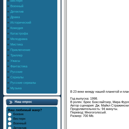
Вестерн
Военный
Детектив
Драма
Исторический
Комедия
Катастрофа
Мелодрама
Мистика
Приключение
Триллер
Ужасы
Фантастика
Русские
Сериалы
Русские сериалы
Музыка
В 23 веке между нашей планетой и пла
Год выпуска: 1998.
Наш опрос
В ролях: Брюс Бокслайтнер, Мира Фурла
Автор сценария: Дж. Майкл Стражински
Продолжительность: 94 минуты.
. Ваш любимый жанр?
Перевод: Многоголосый.
Боевик
Размер: 700 Mb.
Вестерн
Военный
Детектив