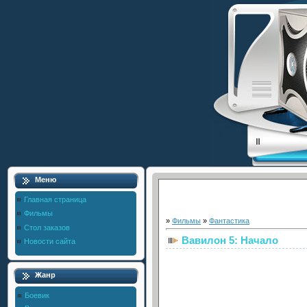
Меню
Главная страница
Фильмы
»
Фильмы
»
Фантастика
Стол заказов
Вавилон 5: Начало
Новости сайта
Жанр
Боевик