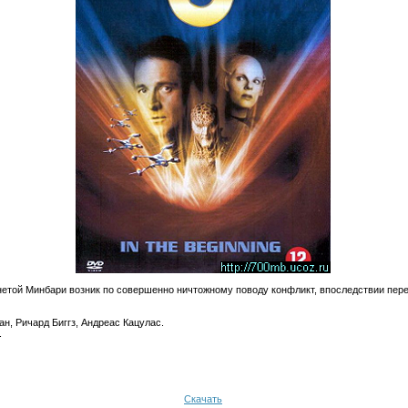
нетой Минбари возник по совершенно ничтожному поводу конфликт, впоследствии пер
н, Ричард Биггз, Андреас Кацулас.
.
Скачать