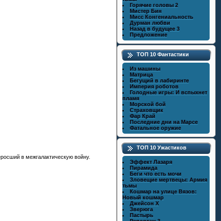
Горячие головы 2
Мистер Бин
Мисс Конгениальность
Дурман любви
Назад в будущее 3
Предложение
ТОП 10 Фантастики
Из машины
Матрица
Бегущий в лабиринте
Империя роботов
Голодные игры: И вспыхнет
пламя
Морской бой
Страховщик
Фар Край
Последние дни на Марсе
Фатальное оружие
ТОП 10 Ужастиков
еросший в межгалактическую войну.
Эффект Лазаря
Пирамида
Беги что есть мочи
Зловещие мертвецы: Армия
тьмы
Кошмар на улице Вязов:
Новый кошмар
Джейсон X
Зверюга
Пастырь