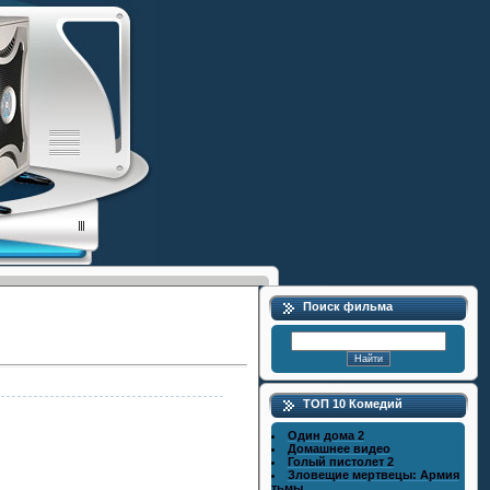
Поиск фильма
ТОП 10 Комедий
Один дома 2
Домашнее видео
Голый пистолет 2
Зловещие мертвецы: Армия
тьмы